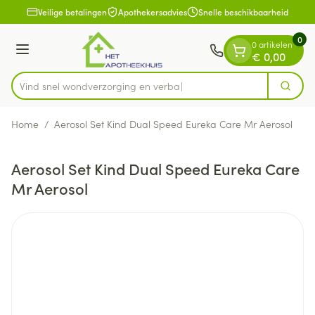
Dia 1 van 1
Ga naar de inhoud
Veilige betalingen
Apothekersadvies
Snelle beschikbaarheid
0
0 artikelen
Menu
€ 0,00
Vind snel wondverzorging e
Zoek
Product, merk, categorie...
Home
/
Aerosol Set Kind Dual Speed Eureka Care Mr Aerosol
Aerosol Set Kind Dual Speed Eureka Care
Mr Aerosol