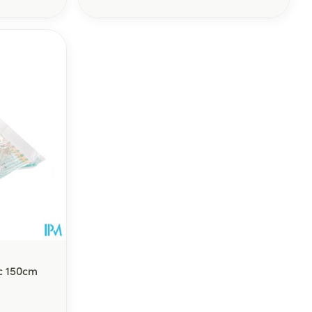
rende
Parfums en
geurproducten
CBD
vc 150cm