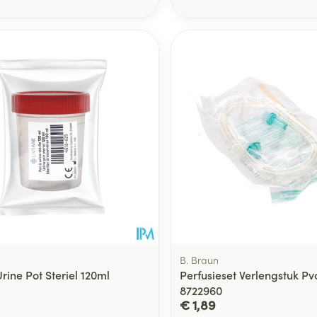
Toon meer
ging
Supplementen
Insectenwe
Mondmaskers
middelen
ssen
 -
id
d
Zelfbruiner
Scheren
B. Braun
rine Pot Steriel 120ml
Perfusieset Verlengstuk P
8722960
€ 1,89