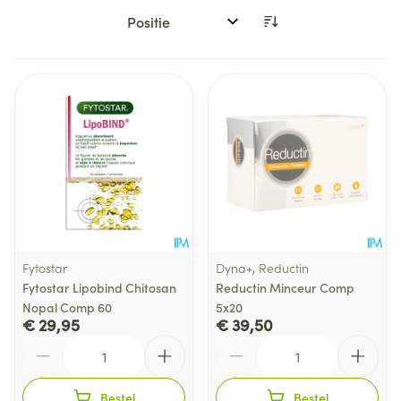
Sorteer op:
Fytostar
Dyna+, Reductin
Fytostar Lipobind Chitosan
Reductin Minceur Comp
Nopal Comp 60
5x20
€ 29,95
€ 39,50
Aantal
Aantal
Bestel
Bestel