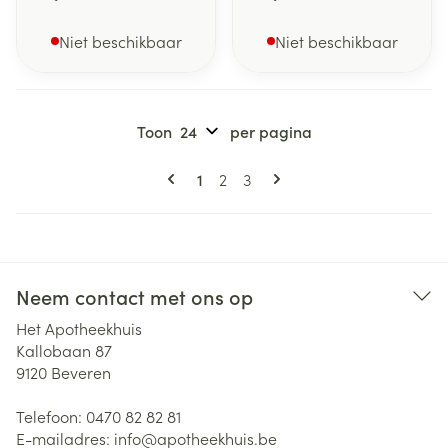
Niet beschikbaar
Niet beschikbaar
Toon
per pagina
Pagina's
U lees momenteel pagina
Pagina
Pagina
1
2
3
Neem contact met ons op
Het Apotheekhuis
Kallobaan 87
9120
Beveren
Telefoon:
0470 82 82 81
E-mailadres:
info@
apotheekhuis.be