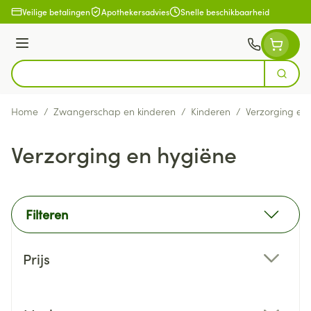
Ga naar de inhoud
Veilige betalingen
Apothekersadvies
Snelle beschikbaarheid
Menu
Zoek
Product, merk, categorie...
Home
/
Zwangerschap en kinderen
/
Kinderen
/
Verzorging en
Verzorging en hygiëne
Filteren
Doorgaan naar productlijst
Prijs
filter