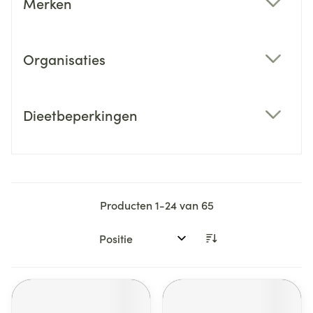
Merken
filter
Organisaties
filter
Dieetbeperkingen
filter
Producten
1
-
24
van
65
Sorteer op: