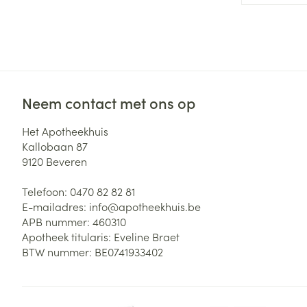
Zuurstof
Eelt
Eksteroog - lik
Ademhalingsste
Toon meer
Neem contact met ons op
Spieren en gew
Specifiek voor
Het Apotheekhuis
Naalden en spu
Kallobaan 87
Lichaamsverzo
9120
Beveren
Infecties
Spuiten
Deodorant
Telefoon:
0470 82 82 81
Oplossing voor 
Gezichtsverzor
E-mailadres:
info@
apotheekhuis.be
Naalden
Luizen
APB nummer:
460310
Apotheek titularis:
Eveline Braet
Naalden voor i
BTW nummer:
BE0741933402
pennaalden
Diagnostica
Toon meer