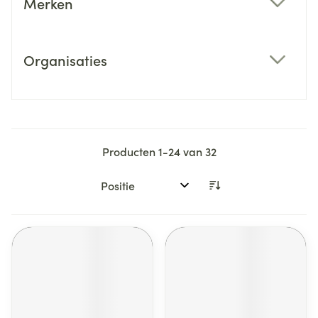
Merken
filter
Organisaties
filter
Producten
1
-
24
van
32
Sorteer op: