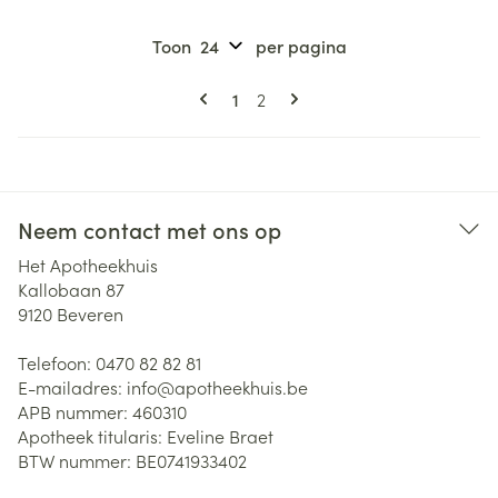
Toon
per pagina
Pagina's
U lees momenteel pagina
Pagina
1
2
Neem contact met ons op
Het Apotheekhuis
Kallobaan 87
9120
Beveren
Telefoon:
0470 82 82 81
E-mailadres:
info@
apotheekhuis.be
APB nummer:
460310
Apotheek titularis:
Eveline Braet
BTW nummer:
BE0741933402