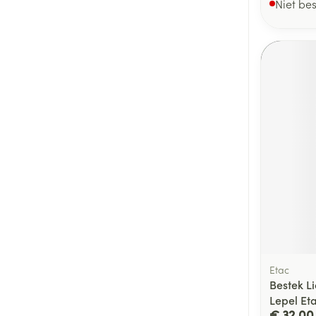
Niet be
Etac
Bestek L
Lepel Et
€ 32,00