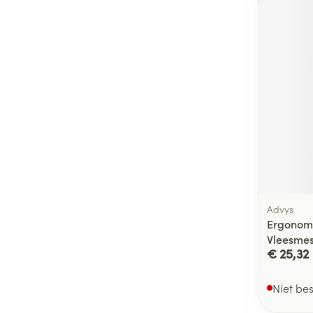
Advys
Ergonom
Vleesme
€ 25,32
Niet be