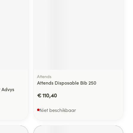
rende
Parfums en
geurproducten
Attends
Attends Disposable Bib 250
t Advys
€ 110,40
CBD
Niet beschikbaar