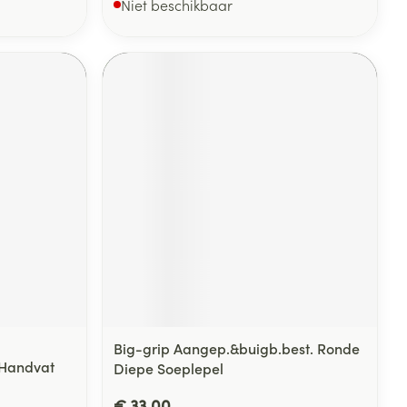
Niet beschikbaar
Big-grip Aangep.&buigb.best. Ronde
 Handvat
Diepe Soeplepel
€ 33,00