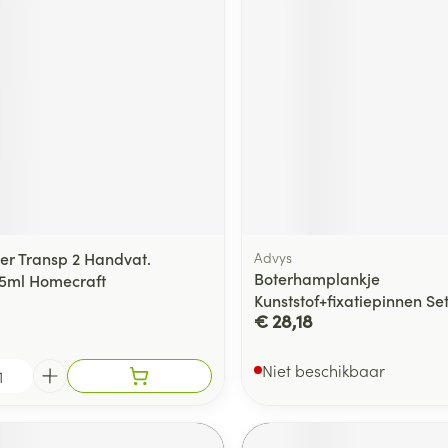
ging
Supplementen
Insectenwe
Mondmaskers
middelen
ssen
 -
id
d
er Transp 2 Handvat.
Advys
Boterhamplankje
5ml Homecraft
Kunststof+fixatiepinnen Se
€ 28,18
Zelfbruiner
Scheren
Niet beschikbaar