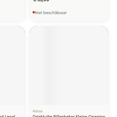
Niet beschikbaar
Advys
ad Lepel
Drinktuitje Rillenbeker Kleine Opening