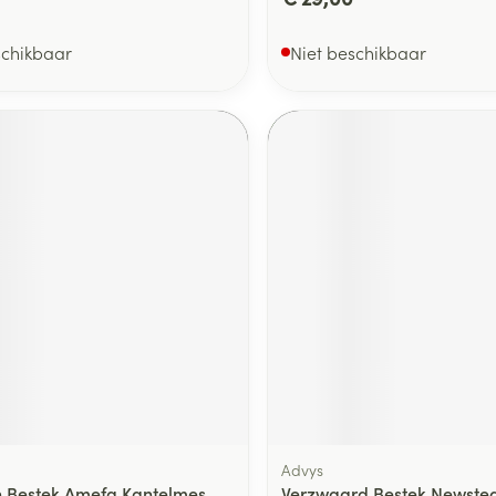
schikbaar
Niet beschikbaar
Advys
 Bestek Amefa Kantelmes
Verzwaard Bestek Newste