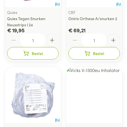
Quies
CBF
Quies Tegen Snurken
Oniris Orthese A/snurken 2
Neusstrips l 24
€ 19,95
€ 69,21
Aantal
Aantal
Bestel
Bestel