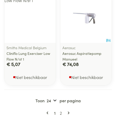
Smiths Medical Belgium
Aerosuc
Cliniflo Lung Exerciser Low
Aerosuc Aspiratiepomp
Flow N/st 1
Manueel
€ 5,07
€ 74,08
Niet beschikbaar
Niet beschikbaar
Toon
per pagina
Pagina's
U lees momenteel pagina
Pagina
1
2