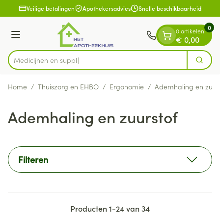
Dia 1 van 1
Ga naar de inhoud
Veilige betalingen
Apothekersadvies
Snelle beschikbaarheid
0
0 artikelen
Menu
€ 0,00
Zoek
Product, merk, categorie...
Home
/
Thuiszorg en EHBO
/
Ergonomie
/
Ademhaling en zuurs
Ademhaling en zuurstof
Filteren
Producten
1
-
24
van
34