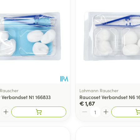
Toon meer
ging
Supplementen
Insectenwe
Mondmaskers
middelen
ssen
 -
id
d
Rauscher
Lohmann Rauscher
 Verbandset N1 166833
Raucoset Verbandset N6 1
€ 1,67
Aantal
Zelfbruiner
Scheren