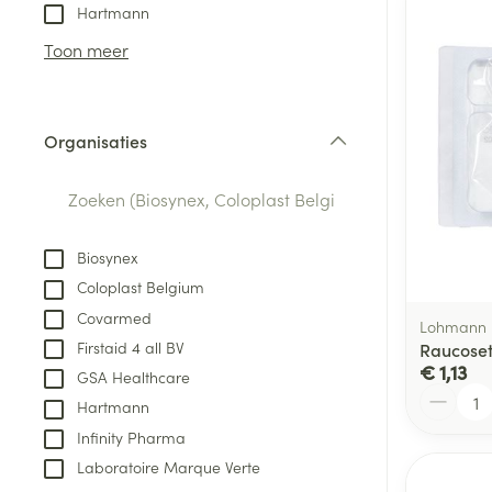
Aerosol toestel
kloven
Tabletten
Hartmann
Aerosol access
Blaren
Creme, gel en 
Toon meer
Zuurstof
Eelt
Eksteroog - lik
Ademhalingsste
Organisaties
Toon meer
filter
Spieren en gew
Specifiek voor
Biosynex
Naalden en spu
Coloplast Belgium
Lichaamsverzo
Infecties
Covarmed
Spuiten
Lohmann 
Deodorant
Firstaid 4 all BV
Raucoset
Oplossing voor 
Gezichtsverzor
€ 1,13
GSA Healthcare
Naalden
Aantal
Luizen
Hartmann
Naalden voor i
Infinity Pharma
pennaalden
Laboratoire Marque Verte
Diagnostica
Toon meer