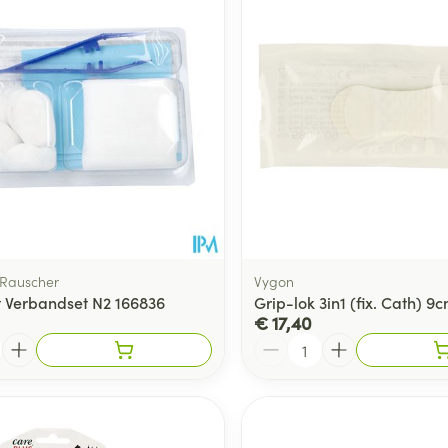
Rauscher
Vygon
 Verbandset N2 166836
Grip-lok 3in1 (fix. Cath) 9
€ 17,40
Aantal