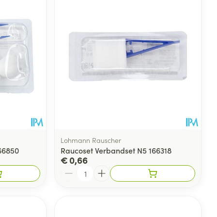
rende
Parfums en
geurproducten
Lohmann Rauscher
66850
Raucoset Verbandset N5 166318
€ 0,66
Aantal
CBD