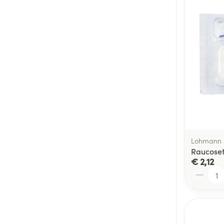
Lohmann 
Raucoset
€ 2,12
Aantal