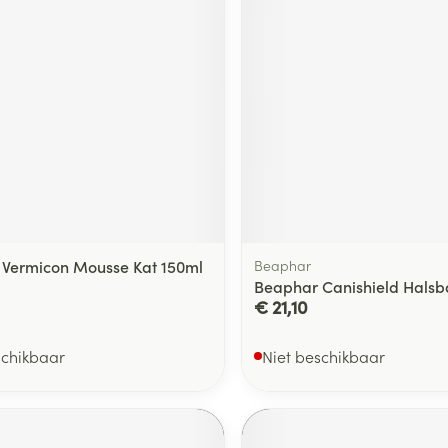
ging
Supplementen
Insectenwe
Mondmaskers
middelen
ssen
 -
id
d
Vermicon Mousse Kat 150ml
Beaphar
Beaphar Canishield Halsb
€ 21,10
Zelfbruiner
Scheren
schikbaar
Niet beschikbaar