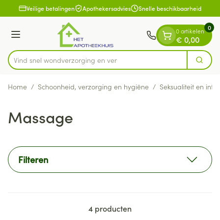
Dia 1 van 1
Ga naar de inhoud
Veilige betalingen
Apothekersadvies
Snelle beschikbaarheid
0
0 artikelen
Menu
€ 0,00
Vind snel wondverzorging e
Zoek
Product, merk, categorie...
Home
/
Schoonheid, verzorging en hygiëne
/
Seksualiteit en int
Massage
Filteren
4
producten