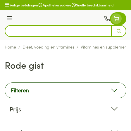
Ga naar de inhoud
Veilige betalingen
Apothekersadvies
Snelle beschikbaarheid
Menu
Zoek
Product, merk, categorie...
Home
/
Dieet, voeding en vitamines
/
Vitamines en supplemente
Rode gist
Filteren
Doorgaan naar productlijst
Prijs
filter