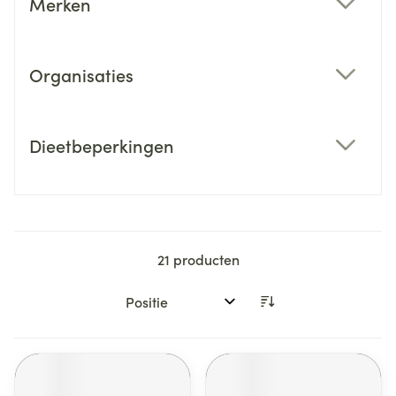
Merken
filter
Organisaties
filter
Dieetbeperkingen
filter
21
producten
Sorteer op: