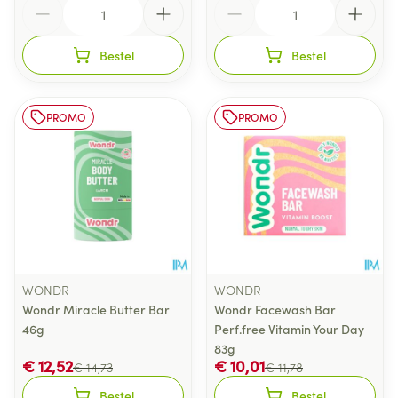
Aantal
Aantal
Bestel
Bestel
PROMO
PROMO
WONDR
WONDR
Wondr Miracle Butter Bar
Wondr Facewash Bar
46g
Perf.free Vitamin Your Day
83g
€ 12,52
€ 10,01
€ 14,73
€ 11,78
Bestel
Bestel