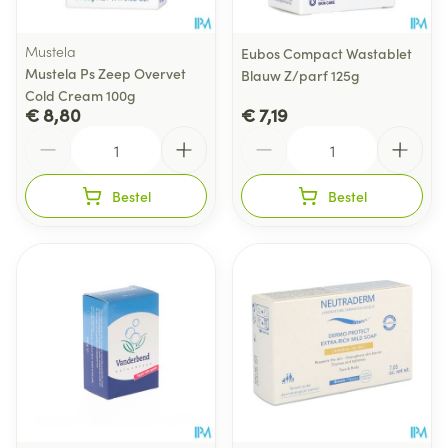
Mustela
Eubos Compact Wastablet
Mustela Ps Zeep Overvet
Blauw Z/parf 125g
Cold Cream 100g
€ 8,80
€ 7,19
Aantal
Aantal
Bestel
Bestel