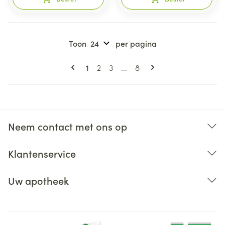
Toon
per pagina
Pagina's
U lees momenteel pagina
Pagina
Pagina
Pagina
1
2
3
...
8
Neem contact met ons op
Klantenservice
Uw apotheek