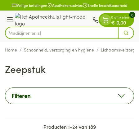
Dia 1 van 1
Ga naar de inhoud
Veilige betalingen
Apothekersadvies
Snelle beschikbaarheid
0
0 artikelen
Menu
€ 0,00
Zoek
Product, merk, categorie...
Home
/
Schoonheid, verzorging en hygiëne
/
Lichaamsverzorgi
Zeepstuk
Filteren
Producten
1
-
24
van
189