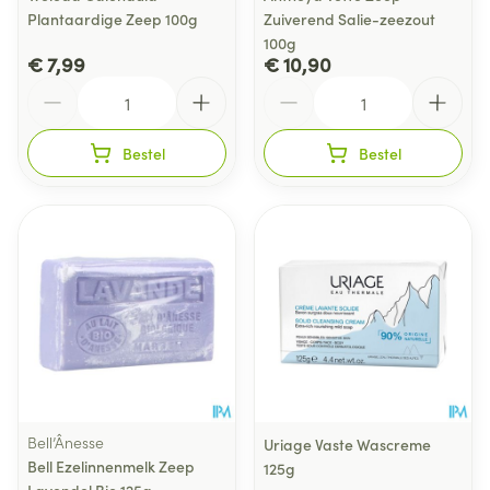
Plantaardige Zeep 100g
Zuiverend Salie-zeezout
100g
€ 7,99
€ 10,90
Aantal
Aantal
Bestel
Bestel
Bell’Ânesse
Uriage Vaste Wascreme
Bell Ezelinnenmelk Zeep
125g