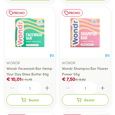
PROMO
PROMO
WONDR
WONDR
Wondr Facewash Bar Hemp
Wondr Shampoo Bar Flower
Your Day Shea Butter 83g
Power 55g
€ 10,01
€ 7,50
€ 11,78
€ 8,82
Aantal
Aantal
Bestel
Bestel