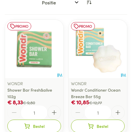
Sorteer op:
PROMO
PROMO
WONDR
WONDR
Shower Bar Fresh&alive
Wondr Conditioner Ocean
102g
Breeze Bar 55g
€ 8,33
€ 10,85
€ 9,80
€ 12,77
Aantal
Aantal
Bestel
Bestel