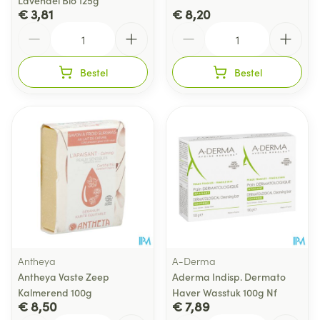
Lavendel Bio 125g
€ 3,81
€ 8,20
Aantal
Aantal
Bestel
Bestel
Antheya
A-Derma
Antheya Vaste Zeep
Aderma Indisp. Dermato
Kalmerend 100g
Haver Wasstuk 100g Nf
€ 8,50
€ 7,89