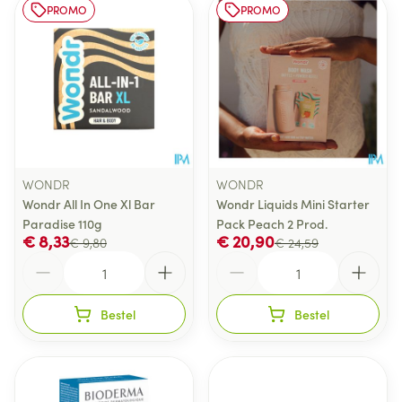
PROMO
PROMO
WONDR
WONDR
Wondr All In One Xl Bar
Wondr Liquids Mini Starter
Paradise 110g
Pack Peach 2 Prod.
€ 8,33
€ 20,90
€ 9,80
€ 24,59
Aantal
Aantal
Bestel
Bestel