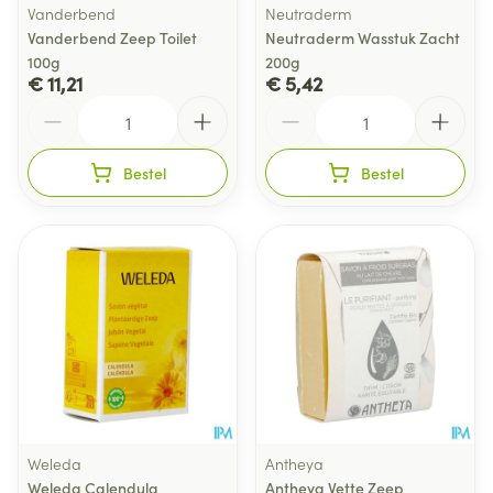
Vanderbend
Neutraderm
Vanderbend Zeep Toilet
Neutraderm Wasstuk Zacht
100g
200g
€ 11,21
€ 5,42
Aantal
Aantal
Bestel
Bestel
Weleda
Antheya
Weleda Calendula
Antheya Vette Zeep