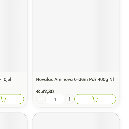
l 0,5l
Novalac Aminova 0-36m Pdr 400g Nf
€ 42,30
Aantal