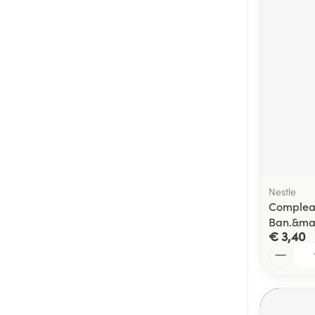
Nestle
Compleat
Ban.&ma
€ 3,40
Aantal