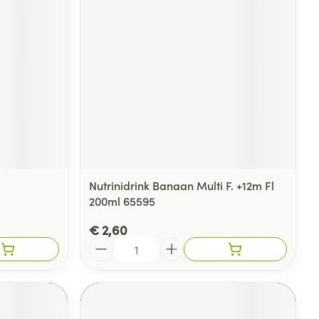
rende
Parfums en
geurproducten
Nutrinidrink Banaan Multi F. +12m Fl
200ml 65595
€ 2,60
CBD
Aantal