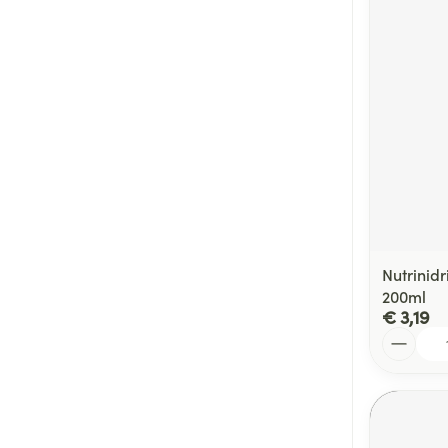
Nutrinidr
200ml
€ 3,19
Aantal