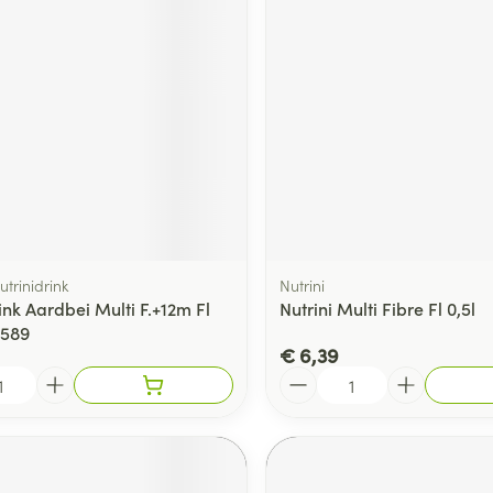
ging
Supplementen
Insectenwe
Mondmaskers
middelen
ssen
 -
id
d
utrinidrink
Nutrini
ink Aardbei Multi F.+12m Fl
Nutrini Multi Fibre Fl 0,5l
5589
€ 6,39
Zelfbruiner
Scheren
Aantal