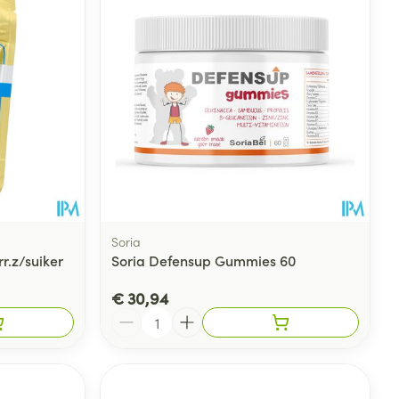
Soria
rr.z/suiker
Soria Defensup Gummies 60
€ 30,94
Aantal