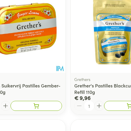
Grethers
 Suikervrij Pastilles Gember-
Grether's Pastilles Blackcu
10g
Refill 110g
€ 9,96
Aantal