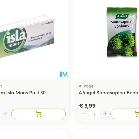
m
A. Vogel
m Isla Moos Past 30
A.Vogel Santasapina Bonb
€ 3,99
Aantal