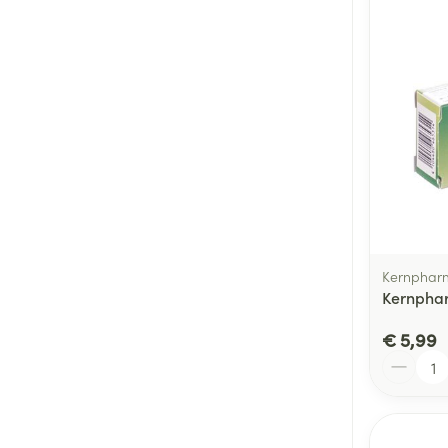
Kernphar
Kernphar
€ 5,99
Aantal