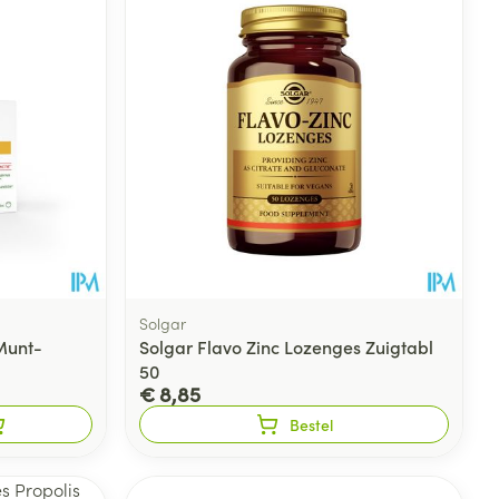
Solgar
Munt-
Solgar Flavo Zinc Lozenges Zuigtabl
50
€ 8,85
Bestel