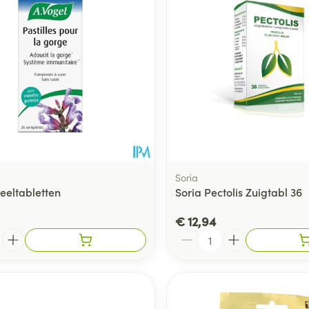
ging
Supplementen
Insectenwe
Mondmaskers
middelen
ssen
 -
id
d
Soria
eeltabletten
Soria Pectolis Zuigtabl 36
€ 12,94
Zelfbruiner
Scheren
Aantal