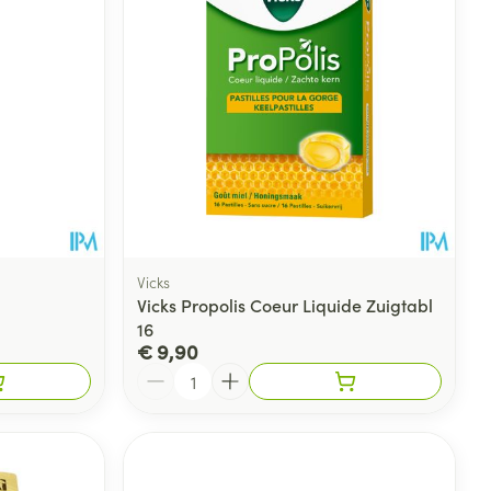
rende
Parfums en
geurproducten
Vicks
Vicks Propolis Coeur Liquide Zuigtabl
16
€ 9,90
CBD
Aantal