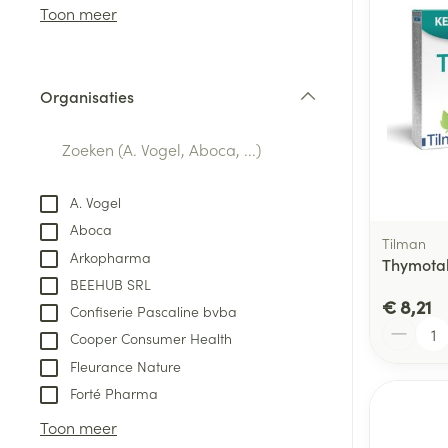
Aerosol access
Blaren
Creme, gel en 
Toon meer
Zuurstof
Eelt
Eksteroog - lik
Ademhalingsste
Organisaties
Toon meer
filter
Spieren en gew
Specifiek voor
A. Vogel
Naalden en spu
Aboca
Lichaamsverzo
Tilman
Infecties
Arkopharma
Spuiten
Thymotab
Deodorant
BEEHUB SRL
Oplossing voor 
Gezichtsverzor
€ 8,21
Confiserie Pascaline bvba
Naalden
Aantal
Luizen
Cooper Consumer Health
Naalden voor i
Fleurance Nature
pennaalden
Forté Pharma
Diagnostica
Toon meer
Toon meer