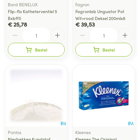
Bard BENELUX
Fagron
Flip-flo Katheterventiel 5
Fagronlab Unguator Pot
Bxbff5
Wit+rood Deksel 200mlx8
€ 25,78
€ 39,53
Aantal
Aantal
Bestel
Bestel
Pontos
Kleenex
Nierbekken Kunststof
Kleenex The Original