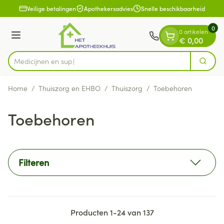
Dia 1 van 1
Ga naar de inhoud
Veilige betalingen
Apothekersadvies
Snelle beschikbaarheid
0
0 artikelen
Menu
€ 0,00
Zoek
Product, merk, categorie...
Home
/
Thuiszorg en EHBO
/
Thuiszorg
/
Toebehoren
Toebehoren
Filteren
Producten
1
-
24
van
137