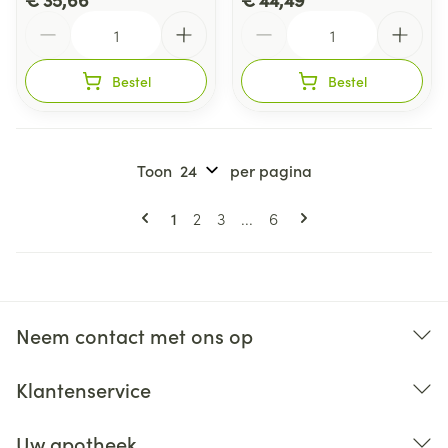
Aantal
Aantal
Bestel
Bestel
Toon
per pagina
Pagina's
U lees momenteel pagina
Pagina
Pagina
Pagina
1
2
3
...
6
Neem contact met ons op
Klantenservice
Uw apotheek