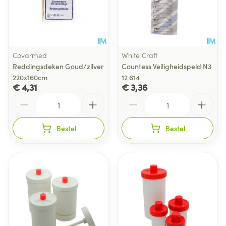
Covarmed
White Craft
Reddingsdeken Goud/zilver
Countess Veiligheidspeld N3
220x160cm
12 614
€ 4,31
€ 3,36
Aantal
Aantal
Bestel
Bestel