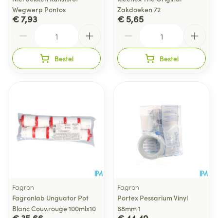
Wegwerp Pontos
Zakdoeken 72
€ 7,93
€ 5,65
Aantal
Aantal
Bestel
Bestel
Fagron
Fagron
Fagronlab Unguator Pot
Portex Pessarium Vinyl
Blanc Couv.rouge 100mlx10
68mm 1
€ 35,66
€ 44,49