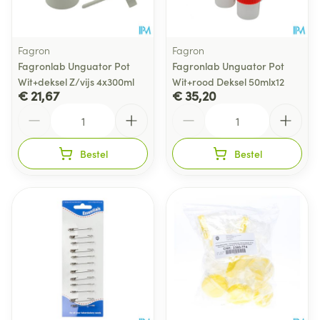
Fagron
Fagron
Fagronlab Unguator Pot
Fagronlab Unguator Pot
Wit+deksel Z/vijs 4x300ml
Wit+rood Deksel 50mlx12
€ 21,67
€ 35,20
Aantal
Aantal
Bestel
Bestel