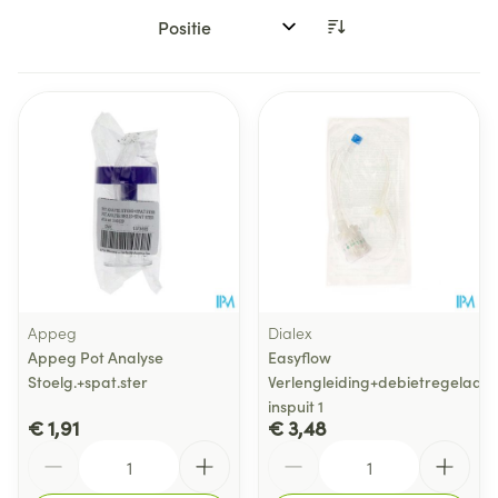
Sorteer op:
Appeg
Dialex
Appeg Pot Analyse
Easyflow
Stoelg.+spat.ster
Verlengleiding+debietregelaar+
inspuit 1
€ 1,91
€ 3,48
Aantal
Aantal