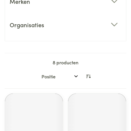
Merken
filter
Organisaties
filter
8
producten
Sorteer op: