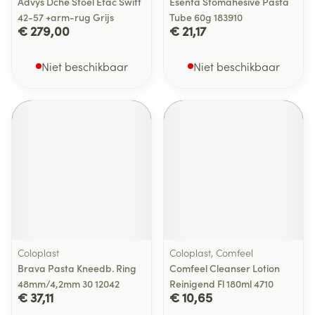
Advys Dche Stoel Etac Swift
Esenta Stomahesive Pasta
42-57 +arm-rug Grijs
Tube 60g 183910
€ 279,00
€ 21,17
Niet beschikbaar
Niet beschikbaar
Coloplast
Coloplast, Comfeel
Brava Pasta Kneedb. Ring
Comfeel Cleanser Lotion
48mm/4,2mm 30 12042
Reinigend Fl 180ml 4710
€ 37,11
€ 10,65