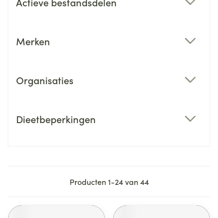
Actieve bestandsdelen
filter
Merken
filter
Organisaties
filter
Dieetbeperkingen
filter
Producten
1
-
24
van
44