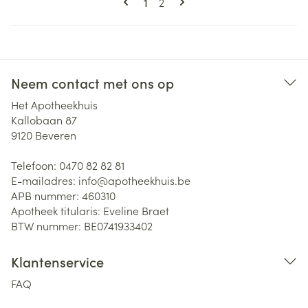
U lees momenteel pagina
Pagina
1
2
Neem contact met ons op
Het Apotheekhuis
Kallobaan 87
9120
Beveren
Telefoon:
0470 82 82 81
E-mailadres:
info@
apotheekhuis.be
APB nummer:
460310
Apotheek titularis:
Eveline Braet
BTW nummer:
BE0741933402
Klantenservice
FAQ