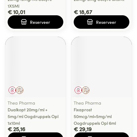
1X5Ml
€ 10,01
€ 18,67
Reserveer
Reserveer
Geneesmiddel
Op voorschrift
Geneesmiddel
Op voorschrift
Thea Pharma
Thea Pharma
Dualkopt 20mg/ml +
Fixaprost
5mg/ml Oogdruppels Opl
50mcg/ml+5mg/ml
1x10ml
Oogdruppels Opl 6ml
€ 25,16
€ 29,19