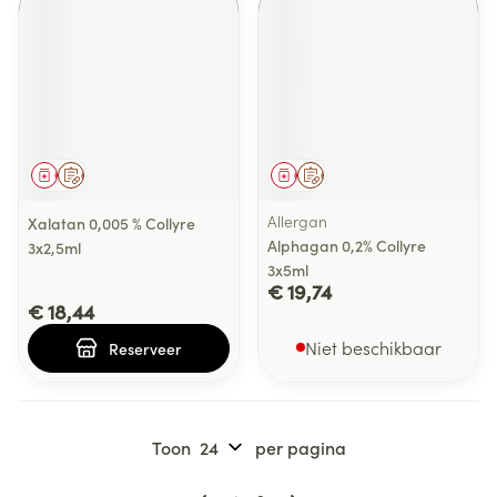
Geneesmiddel
Op voorschrift
Geneesmiddel
Op voorschrift
Allergan
Xalatan 0,005 % Collyre
Alphagan 0,2% Collyre
3x2,5ml
3x5ml
€ 19,74
€ 18,44
Niet beschikbaar
Reserveer
Toon
per pagina
Pagina's