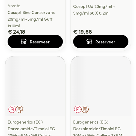
Arvato
Cosopt Ud 20mg/ml +
Cosopt Sine Conservans
5mg/ml 60 X 0,2ml
20mg/ml-5mg/ml Gutt
1x10ml
€ 24,18
€ 19,68
Reserveer
Reserveer
Geneesmiddel
Op voorschrift
Geneesmiddel
Op voorschrift
Eurogenerics (EG)
Eurogenerics (EG)
Dorzolamide/Timolol EG
Dorzolamide/Timolol EG
20Mg+5Mg/Ml Collyre
20Mg/5Mg Collyre 3X5Ml