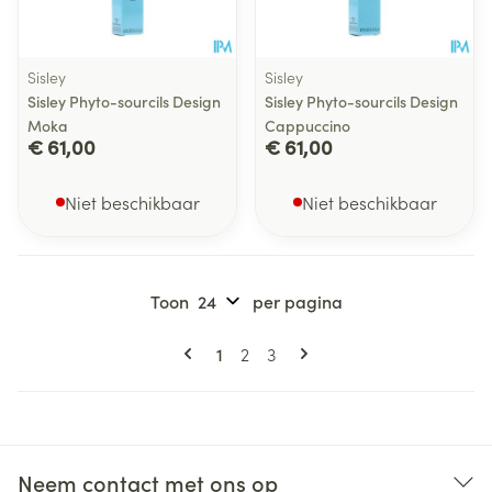
Sisley
Sisley
Sisley Phyto-sourcils Design
Sisley Phyto-sourcils Design
Moka
Cappuccino
€ 61,00
€ 61,00
Niet beschikbaar
Niet beschikbaar
Toon
per pagina
Pagina's
U lees momenteel pagina
Pagina
Pagina
1
2
3
Neem contact met ons op