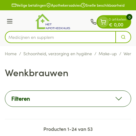
Dia 1 van 1
Ga naar de inhoud
Veilige betalingen
Apothekersadvies
Snelle beschikbaarheid
0
0 artikelen
Menu
€ 0,00
Medici
Zoek
Product, merk, categorie...
Home
/
Schoonheid, verzorging en hygiëne
/
Make-up
/
Wenk
Wenkbrauwen
Filteren
Producten
1
-
24
van
53