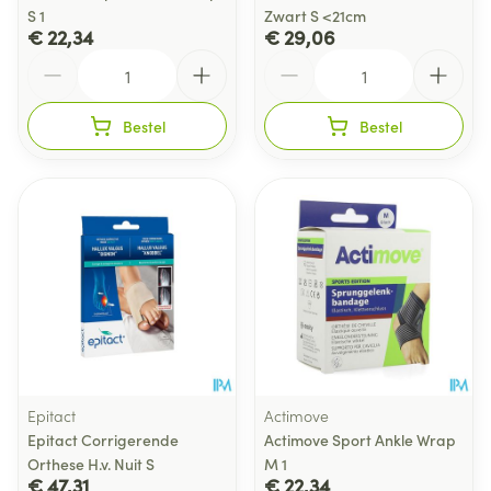
S 1
Zwart S <21cm
€ 22,34
€ 29,06
Aantal
Aantal
Bestel
Bestel
Epitact
Actimove
Epitact Corrigerende
Actimove Sport Ankle Wrap
Orthese H.v. Nuit S
M 1
€ 47,31
€ 22,34