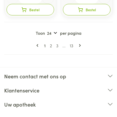
Bestel
Bestel
Toon
per pagina
Pagina's
U lees momenteel pagina
Pagina
Pagina
Pagina
1
2
3
...
13
Neem contact met ons op
Klantenservice
Uw apotheek