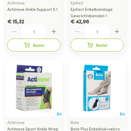
Actimove
Epitact
Actimove Ankle Support S 1
Epitact Enkelbandage
Gewrichtsbanden 1
€ 15,32
€ 42,96
Aantal
Aantal
Bestel
Bestel
Actimove
Bota
Actimove Sport Ankle Wrap
Bota Plus Enkelstuk+velcro