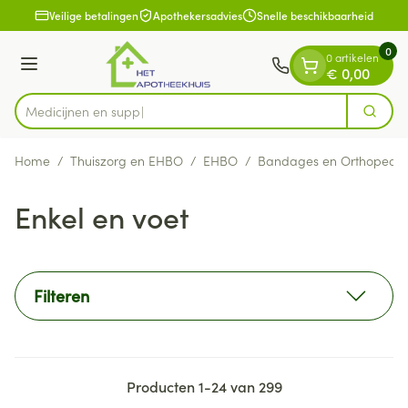
Dia 1 van 1
Ga naar de inhoud
Veilige betalingen
Apothekersadvies
Snelle beschikbaarheid
0
0 artikelen
Menu
€ 0,00
Zoek
Product, merk, categorie...
Home
/
Thuiszorg en EHBO
/
EHBO
/
Bandages en Orthopedie
Enkel en voet
Filteren
Producten
1
-
24
van
299