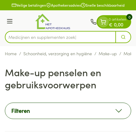
Dia 1 van 1
Ga naar de inhoud
Veilige betalingen
Apothekersadvies
Snelle beschikbaarheid
0
0 artikelen
Menu
€ 0,00
Medicijnen en
Zoek
Product, merk, categorie...
Home
/
Schoonheid, verzorging en hygiëne
/
Make-up
/
Make-
Make-up penselen en
gebruiksvoorwerpen
Filteren