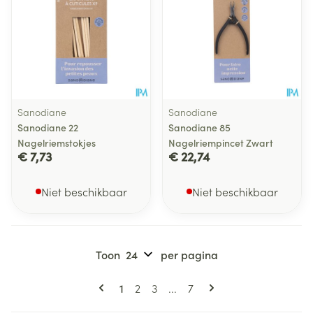
Sanodiane
Sanodiane
Sanodiane 22
Sanodiane 85
Nagelriemstokjes
Nagelriempincet Zwart
€ 7,73
€ 22,74
Niet beschikbaar
Niet beschikbaar
Toon
per pagina
Pagina's
U lees momenteel pagina
Pagina
Pagina
Pagina
1
2
3
...
7