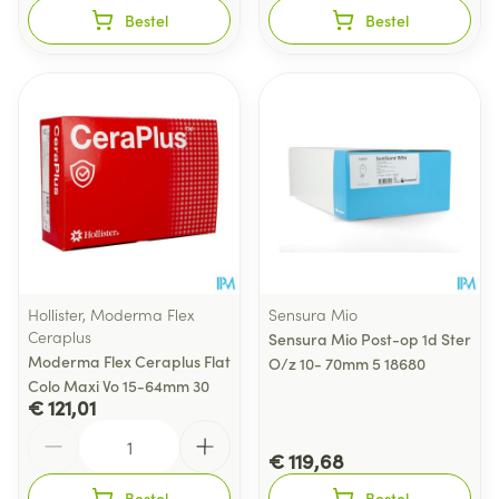
Bestel
Bestel
Hollister, Moderma Flex
Sensura Mio
Ceraplus
Sensura Mio Post-op 1d Ster
Moderma Flex Ceraplus Flat
O/z 10- 70mm 5 18680
Colo Maxi Vo 15-64mm 30
€ 121,01
Aantal
€ 119,68
Bestel
Bestel