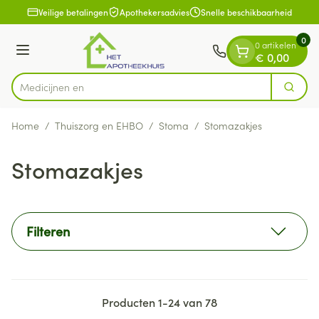
Dia 1 van 1
Ga naar de inhoud
Veilige betalingen
Apothekersadvies
Snelle beschikbaarheid
0
0 artikelen
Menu
€ 0,00
Zoek
Product, merk, categorie...
Home
/
Thuiszorg en EHBO
/
Stoma
/
Stomazakjes
Stomazakjes
Filteren
Producten
1
-
24
van
78