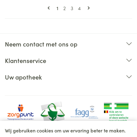
Pagina's
U lees momenteel pagina
Pagina
Pagina
Pagina
1
2
3
4
Neem contact met ons op
Klantenservice
Uw apotheek
Wij gebruiken cookies om uw ervaring beter te maken.