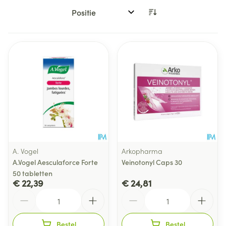
Sorteer op:
A. Vogel
Arkopharma
A.Vogel Aesculaforce Forte
Veinotonyl Caps 30
50 tabletten
€ 22,39
€ 24,81
Aantal
Aantal
Bestel
Bestel