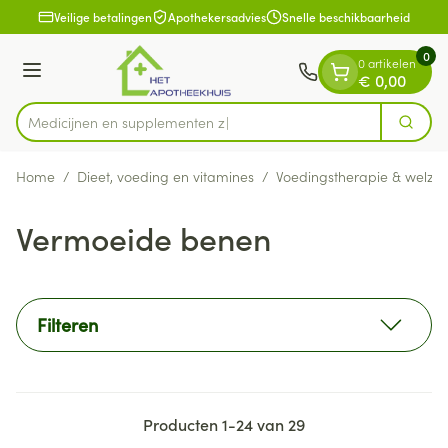
Dia 1 van 1
Ga naar de inhoud
Veilige betalingen
Apothekersadvies
Snelle beschikbaarheid
0
0 artikelen
Menu
€ 0,00
Medicijnen
Zoek
Product, merk, categorie...
Home
/
Dieet, voeding en vitamines
/
Voedingstherapie & welzijn
Vermoeide benen
Filteren
Producten
1
-
24
van
29