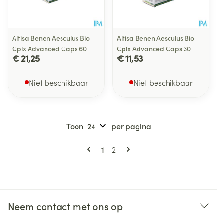
Altisa Benen Aesculus Bio
Altisa Benen Aesculus Bio
Cplx Advanced Caps 60
Cplx Advanced Caps 30
€ 21,25
€ 11,53
Niet beschikbaar
Niet beschikbaar
Toon
per pagina
Pagina's
U lees momenteel pagina
Pagina
1
2
Neem contact met ons op