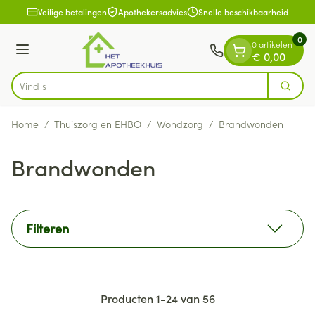
Dia 1 van 1
Ga naar de inhoud
Veilige betalingen
Apothekersadvies
Snelle beschikbaarheid
0
0 artikelen
Menu
€ 0,00
Vind snel wondv
Zoek
Product, merk, categorie...
Home
/
Thuiszorg en EHBO
/
Wondzorg
/
Brandwonden
Brandwonden
Filteren
Producten
1
-
24
van
56