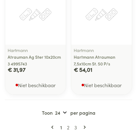
Hartmann
Hartmann
Atrauman Ag Ster 10x20cm
Hartmann Atrauman
3 4995743
7,5x10cm St. 50 P/s
€ 31,97
€ 54,01
Niet beschikbaar
Niet beschikbaar
Toon
per pagina
Pagina's
U lees momenteel pagina
Pagina
Pagina
1
2
3