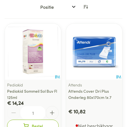
Sorteer op:
Pediakid
Attends
Pediakid Sommeil Sol Buv Fl
Attends Cover Dri Plus
125ml
Onderleg 80x170cm 1x 7
€ 14,24
Aantal
€ 10,82
Niet beschikbaar
Bestel