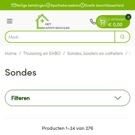
Dia 1 van 1
Ga naar de inhoud
Veilige betalingen
Apothekersadvies
Snelle beschikbaarheid
0
0 artikelen
Menu
€ 0,00
Zoek
Product, merk, categorie...
Home
/
Thuiszorg en EHBO
/
Sondes, baxters en catheters
/
So
Sondes
Filteren
Producten
1
-
24
van
276