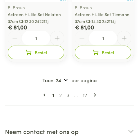
B. Braun
B. Braun
Actreen Hi-lite Set Nelaton
Actreen Hi-lite Set Tiemann
37cm Ch12 30 242212j
37cm Ch14 30 242114j
€ 81,00
€ 81,00
Aantal
Aantal
Bestel
Bestel
Toon
per pagina
Pagina's
U lees momenteel pagina
Pagina
Pagina
Pagina
1
2
3
...
12
Neem contact met ons op