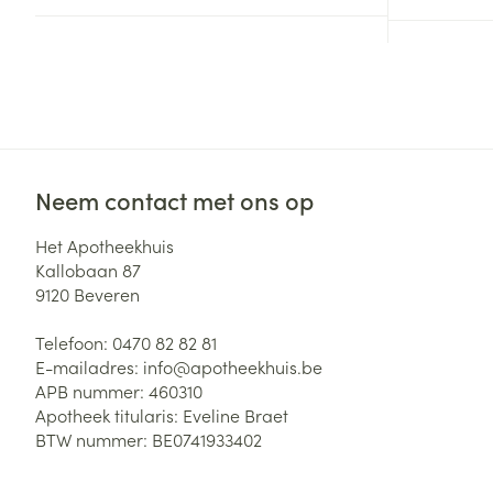
Aerosol toestel
kloven
Tabletten
Aerosol access
Blaren
Creme, gel en 
Zuurstof
Eelt
Eksteroog - lik
Ademhalingsste
Toon meer
Neem contact met ons op
Spieren en gew
Het Apotheekhuis
Specifiek voor
Kallobaan 87
Naalden en spu
9120
Beveren
Lichaamsverzo
Infecties
Spuiten
Deodorant
Telefoon:
0470 82 82 81
Oplossing voor 
E-mailadres:
info@
apotheekhuis.be
Gezichtsverzor
APB nummer:
460310
Naalden
Luizen
Apotheek titularis:
Eveline Braet
Naalden voor i
BTW nummer:
BE0741933402
pennaalden
Diagnostica
Toon meer