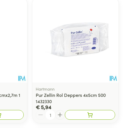
rende
Parfums en
geurproducten
Hartmann
0cmx2,7m 1
Pur Zellin Rol Deppers 4x5cm 500
1432330
CBD
€ 5,94
Aantal