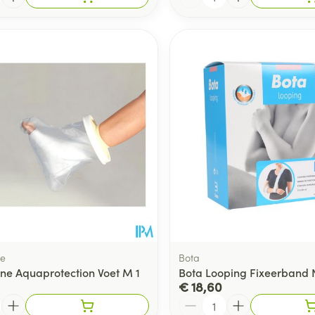
e
Bota
e Aquaprotection Voet M 1
Bota Looping Fixeerband 
€ 18,60
Aantal