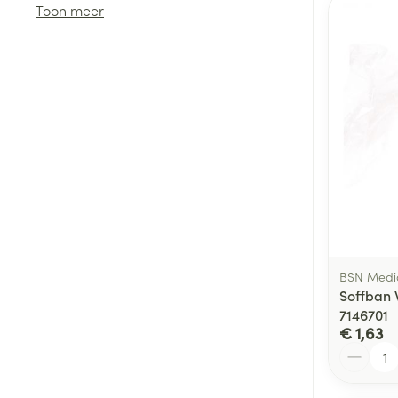
Toon meer
Haar
Gezichtsverzor
Pillendozen en
accessoires
Pigmentstoorni
Gevoelige huid
geïrriteerde hu
Gemengde hui
Doffe huid
Toon meer
BSN Medi
Soffban 
7146701
Snurken
€ 1,63
Aantal