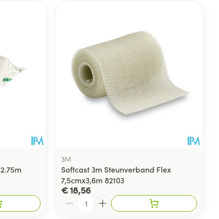
3M
x2.75m
Softcast 3m Steunverband Flex
7,5cmx3,6m 82103
€ 18,56
Aantal