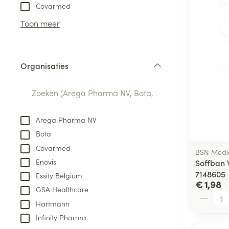
Aerosol toestel
kloven
Tabletten
Covarmed
Aerosol access
Blaren
Creme, gel en 
Toon meer
Zuurstof
Eelt
Eksteroog - lik
Ademhalingsste
Organisaties
Toon meer
filter
Spieren en gew
Specifiek voor
Arega Pharma NV
Naalden en spu
Bota
Lichaamsverzo
Infecties
Covarmed
Spuiten
BSN Medi
Deodorant
Enovis
Soffban 
Oplossing voor 
Gezichtsverzor
7148605
Essity Belgium
Naalden
€ 1,98
Luizen
GSA Healthcare
Aantal
Naalden voor i
Hartmann
pennaalden
Infinity Pharma
Diagnostica
Toon meer