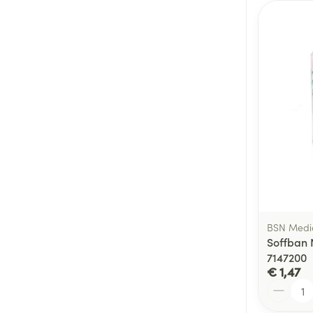
BSN Medi
Soffban 
7147200
€ 1,47
Aantal