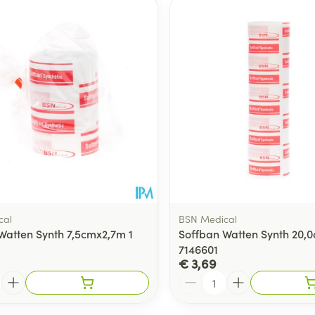
Toon meer
ging
Supplementen
Insectenwe
Mondmaskers
middelen
ssen
 -
id
d
cal
BSN Medical
Watten Synth 7,5cmx2,7m 1
Soffban Watten Synth 20,
7146601
Zelfbruiner
Scheren
€ 3,69
Aantal