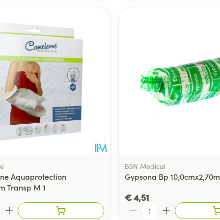
e
BSN Medical
ne Aquaprotection
Gypsona Bp 10,0cmx2,70m
m Transp M 1
€ 4,51
Aantal