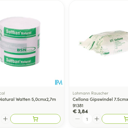
cal
Lohmann Rauscher
Natural Watten 5,0cmx2,7m
Cellona Gipswindel 7.5cm
91381
€ 3,84
Aantal