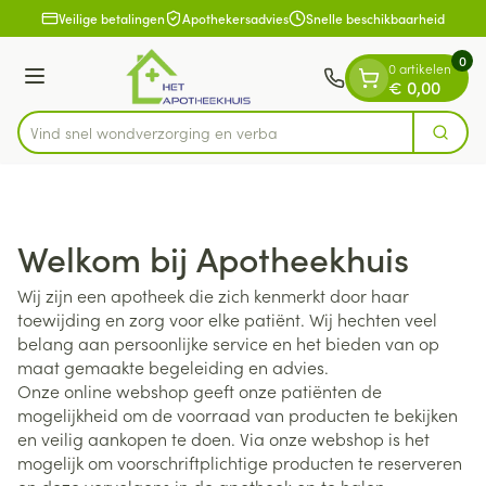
Dia 1 van 1
Ga naar de inhoud
Veilige betalingen
Apothekersadvies
Snelle beschikbaarheid
0
0 artikelen
Menu
€ 0,00
Vind
Zoek
Product, merk, categorie...
Welkom bij Apotheekhuis
Wij zijn een apotheek die zich kenmerkt door haar
toewijding en zorg voor elke patiënt. Wij hechten veel
belang aan persoonlijke service en het bieden van op
maat gemaakte begeleiding en advies.
Onze online webshop geeft onze patiënten de
mogelijkheid om de voorraad van producten te bekijken
en veilig aankopen te doen. Via onze webshop is het
mogelijk om voorschriftplichtige producten te reserveren
en deze vervolgens in de apotheek op te halen.