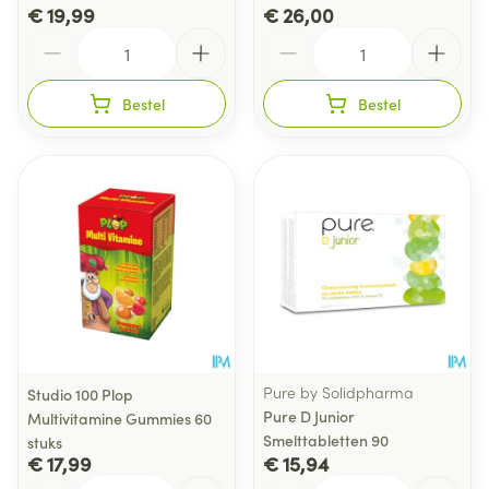
€ 19,99
€ 26,00
Aantal
Aantal
Bestel
Bestel
Pure by Solidpharma
Studio 100 Plop
Pure D Junior
Multivitamine Gummies 60
Smelttabletten 90
stuks
€ 17,99
€ 15,94
Aantal
Aantal