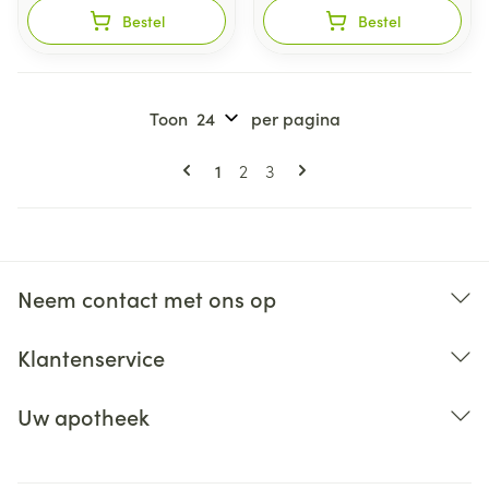
Bestel
Bestel
Toon
per pagina
Pagina's
U lees momenteel pagina
Pagina
Pagina
1
2
3
Neem contact met ons op
Klantenservice
Uw apotheek