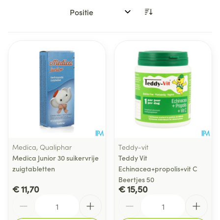
Sorteer op:
Medica, Qualiphar
Teddy-vit
Medica Junior 30 suikervrije
Teddy Vit
zuigtabletten
Echinacea+propolis+vit C
Beertjes 50
€ 11,70
€ 15,50
Aantal
Aantal