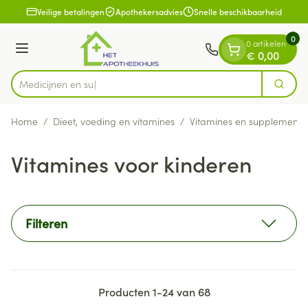
Dia 1 van 1
Ga naar de inhoud
Veilige betalingen
Apothekersadvies
Snelle beschikbaarheid
0
0 artikelen
Menu
€ 0,00
Zoek
Product, merk, categorie...
Home
/
Dieet, voeding en vitamines
/
Vitamines en supplemente
Vitamines voor kinderen
Filteren
Producten
1
-
24
van
68