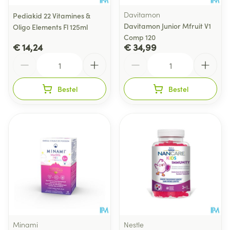
Davitamon
Pediakid 22 Vitamines &
Davitamon Junior Mfruit V1
Oligo Elements Fl 125ml
Comp 120
€ 14,24
€ 34,99
Aantal
Aantal
Bestel
Bestel
Minami
Nestle