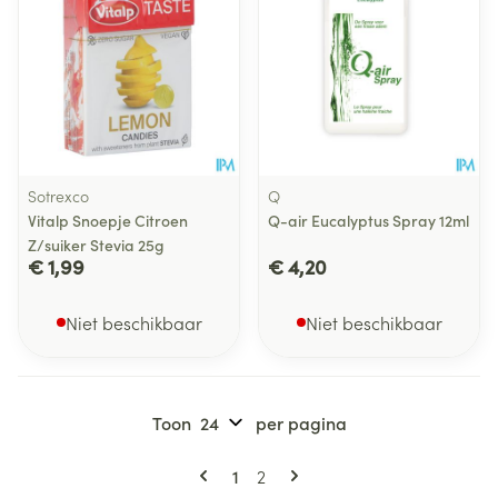
Sotrexco
Q
Vitalp Snoepje Citroen
Q-air Eucalyptus Spray 12ml
Z/suiker Stevia 25g
€ 1,99
€ 4,20
Niet beschikbaar
Niet beschikbaar
Toon
per pagina
Pagina's
U lees momenteel pagina
Pagina
1
2