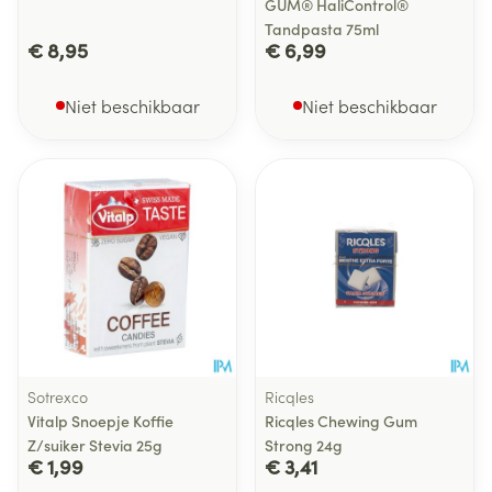
GUM® HaliControl®
Tandpasta 75ml
€ 8,95
€ 6,99
Niet beschikbaar
Niet beschikbaar
Sotrexco
Ricqles
Vitalp Snoepje Koffie
Ricqles Chewing Gum
Z/suiker Stevia 25g
Strong 24g
€ 1,99
€ 3,41