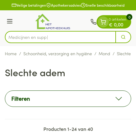
Dia 1 van 1
Ga naar de inhoud
Veilige betalingen
Apothekersadvies
Snelle beschikbaarheid
0
0 artikelen
Menu
€ 0,00
Zoek
Product, merk, categorie...
Home
/
Schoonheid, verzorging en hygiëne
/
Mond
/
Slechte 
Slechte adem
Filteren
Producten
1
-
24
van
40