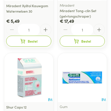
Miradent
Miradent Xylitol Kauwgom
Miradent Tong-clin Set
Watermeloen 30
(gel+tongschraper)
€ 5,49
€ 17,49
Aantal
Aantal
Bestel
Bestel
Gum
Shur Caps 12