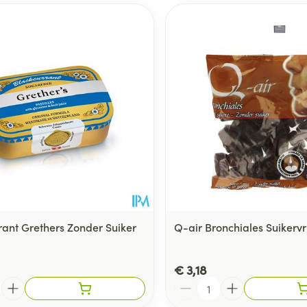
rant Grethers Zonder Suiker
Q-air Bronchiales Suikervr
g
€ 3,18
Aantal