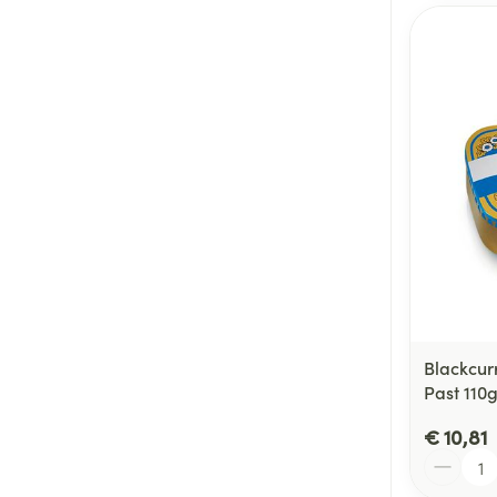
Blackcur
Past 110
€ 10,81
Aantal