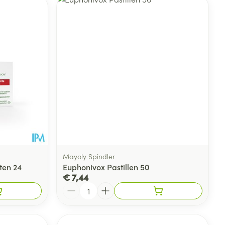
rende
Parfums en
geurproducten
Mayoly Spindler
ten 24
Euphonivox Pastillen 50
€ 7,44
CBD
Aantal