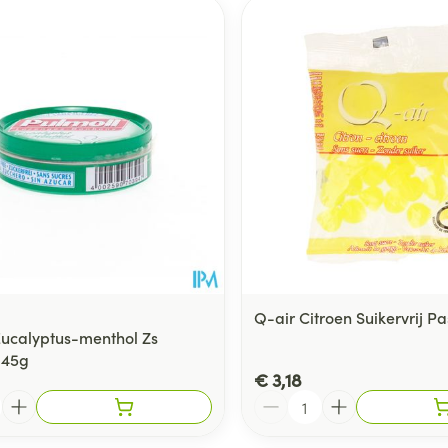
Q-air Citroen Suikervrij Pa
Eucalyptus-menthol Zs
 45g
€ 3,18
Aantal