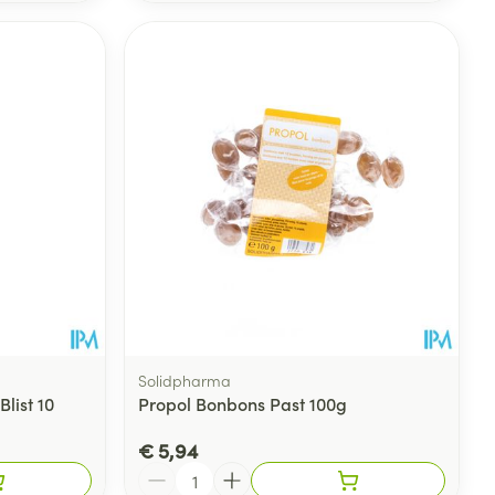
Solidpharma
list 10
Propol Bonbons Past 100g
€ 5,94
Aantal