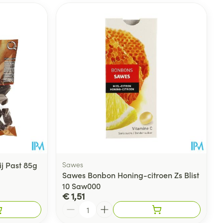
ij Past 85g
Sawes
Sawes Bonbon Honing-citroen Zs Blist
10 Saw000
€ 1,51
Aantal