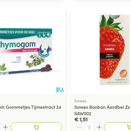
Sawes
m Gommetjes Tijmextract 24
Sawes Bonbon Aardbei Zs B
SAW002
€ 1,51
Aantal