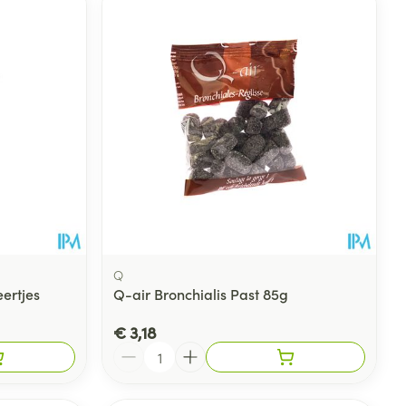
Q
ertjes
Q-air Bronchialis Past 85g
€ 3,18
Aantal