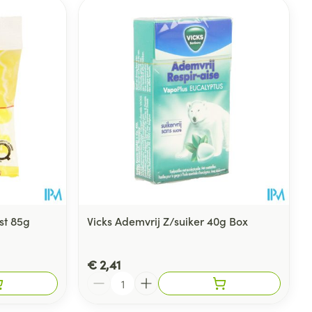
st 85g
Vicks Ademvrij Z/suiker 40g Box
€ 2,41
Aantal