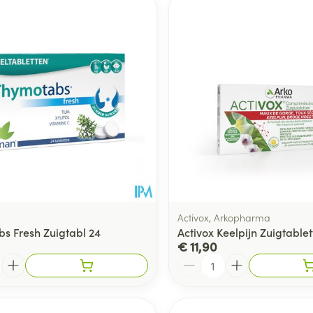
Toon meer
ging
Supplementen
Insectenwe
Mondmaskers
middelen
ssen
 -
id
d
Activox, Arkopharma
s Fresh Zuigtabl 24
Activox Keelpijn Zuigtablet
€ 11,90
Zelfbruiner
Scheren
Aantal