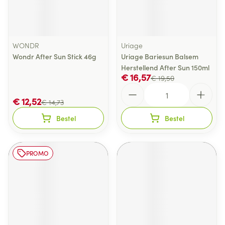
WONDR
Uriage
Wondr After Sun Stick 46g
Uriage Bariesun Balsem
Herstellend After Sun 150ml
€ 16,57
€ 19,50
Aantal
€ 12,52
€ 14,73
Bestel
Bestel
PROMO