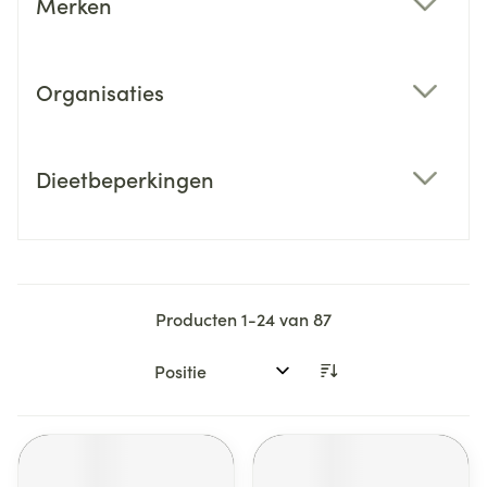
Merken
filter
Organisaties
filter
Dieetbeperkingen
filter
Producten
1
-
24
van
87
Sorteer op: