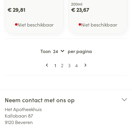
200ml
€ 29,81
€ 23,67
Niet beschikbaar
Niet beschikbaar
Toon
per pagina
Pagina's
U lees momenteel pagina
Pagina
Pagina
Pagina
1
2
3
4
Neem contact met ons op
Het Apotheekhuis
Kallobaan 87
9120
Beveren