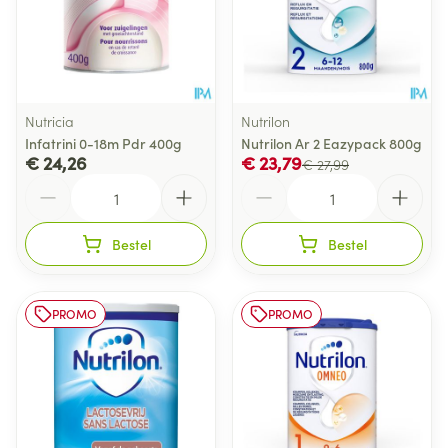
Nutricia
Nutrilon
Infatrini 0-18m Pdr 400g
Nutrilon Ar 2 Eazypack 800g
€ 24,26
€ 23,79
€ 27,99
Aantal
Aantal
Bestel
Bestel
PROMO
PROMO