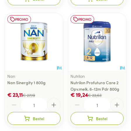
PROMO
PROMO
Nan
Nutrilon
Nan Sinergity 1 800g
Nutrilon Profutura Care 2
Opv.melk. 6-12m Pdr 800g
€ 23,11
€ 19,24
€ 27,19
€ 22,63
Aantal
Aantal
Bestel
Bestel