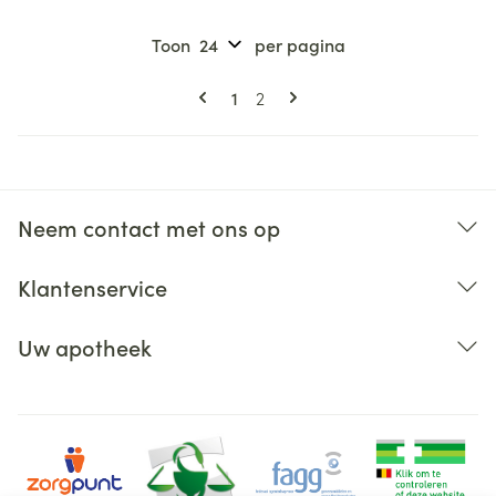
Toon
per pagina
Pagina's
U lees momenteel pagina
Pagina
1
2
Neem contact met ons op
Klantenservice
Uw apotheek