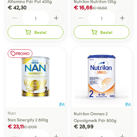
Alfamino Pdr Pot 400g
Nutrilon Nutriton 135g
€ 42,30
€ 16,66
€ 19,60
Aantal
Aantal
Bestel
Bestel
PROMO
Nan
Nutrilon Omneo 2
Nan Sinergity 2 800g
Opvolgmelk Pdr 800g
€ 23,11
€ 28,99
€ 27,19
Aantal
Aantal