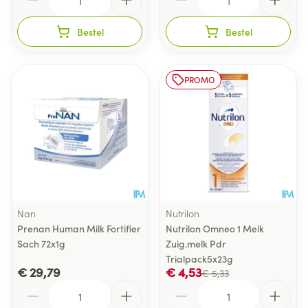
Bestel
Bestel
PROMO
Nan
Nutrilon
Prenan Human Milk Fortifier
Nutrilon Omneo 1 Melk
Sach 72x1g
Zuig.melk Pdr
Trialpack5x23g
€ 29,79
€ 4,53
€ 5,33
Aantal
Aantal