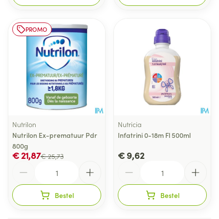
PROMO
Nutrilon
Nutricia
Nutrilon Ex-prematuur Pdr
Infatrini 0-18m Fl 500ml
800g
€ 21,87
€ 9,62
€ 25,73
Aantal
Aantal
Bestel
Bestel