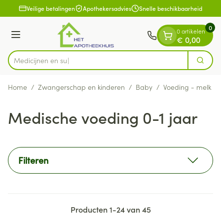
Dia 1 van 1
Ga naar de inhoud
Veilige betalingen
Apothekersadvies
Snelle beschikbaarheid
0
0 artikelen
Menu
€ 0,00
Zoek
Product, merk, categorie...
Home
/
Zwangerschap en kinderen
/
Baby
/
Voeding - melk
/
Medische voeding 0-1 jaar
Filteren
Producten
1
-
24
van
45