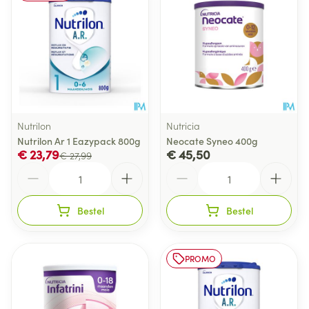
Nutrilon
Nutricia
Nutrilon Ar 1 Eazypack 800g
Neocate Syneo 400g
€ 23,79
€ 45,50
€ 27,99
Aantal
Aantal
Bestel
Bestel
PROMO