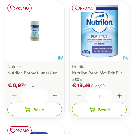
PROMO
PROMO
Nutrilon
Nutrilon
Nutrilon Prematuur 1x70ml
Nutrilon Pepti Mct Pdr Blik
450g
€ 0,97
€ 19,46
€ 1,14
€ 22,90
Aantal
Aantal
Bestel
Bestel
PROMO