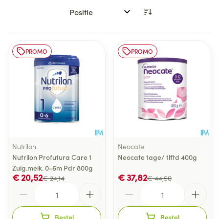
Sorteer op:
PROMO
PROMO
Nutrilon
Neocate
Nutrilon Profutura Care 1
Neocate 1age/ 1lftd 400g
Zuig.melk. 0-6m Pdr 800g
€ 20,52
€ 37,82
€ 24,14
€ 44,50
Aantal
Aantal
Bestel
Bestel