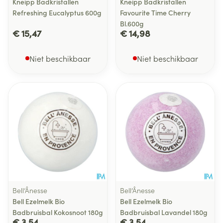
Kneipp Badkristallen
Kneipp Badkristallen
Refreshing Eucalyptus 600g
Favourite Time Cherry
Bl.600g
€ 15,47
€ 14,98
Niet beschikbaar
Niet beschikbaar
Bell’Ânesse
Bell’Ânesse
Bell Ezelmelk Bio
Bell Ezelmelk Bio
Badbruisbal Kokosnoot 180g
Badbruisbal Lavandel 180g
€ 3,54
€ 3,54