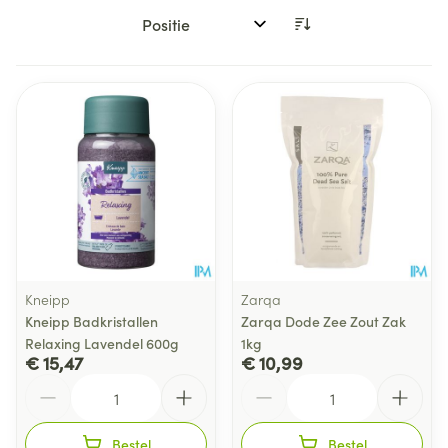
Sorteer op:
Kneipp
Zarqa
Kneipp Badkristallen
Zarqa Dode Zee Zout Zak
Relaxing Lavendel 600g
1kg
€ 15,47
€ 10,99
Aantal
Aantal
Bestel
Bestel