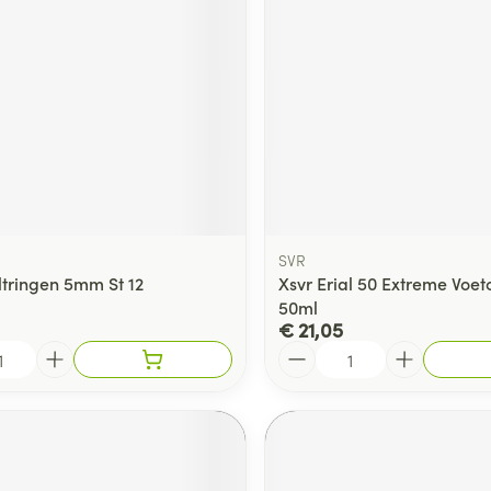
ging
Supplementen
Insectenwe
Mondmaskers
middelen
ssen
 -
id
d
SVR
ltringen 5mm St 12
Xsvr Erial 50 Extreme Voe
50ml
€ 21,05
Aantal
Zelfbruiner
Scheren