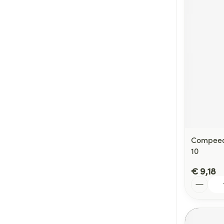
Compeed 
10
€ 9,18
Aantal