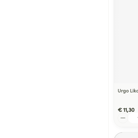
Urgo Likd
€ 11,30
Aantal