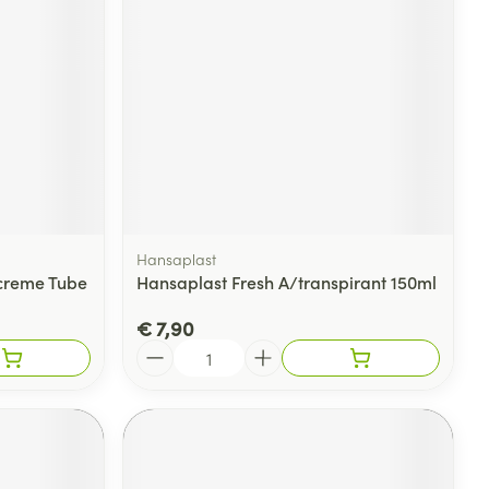
rende
Parfums en
geurproducten
Hansaplast
tcreme Tube
Hansaplast Fresh A/transpirant 150ml
€ 7,90
Aantal
CBD