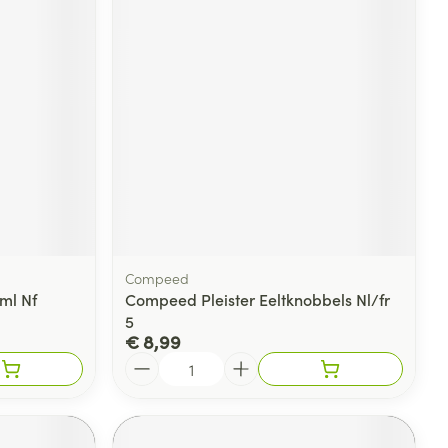
Compeed
ml Nf
Compeed Pleister Eeltknobbels Nl/fr
5
€ 8,99
Aantal