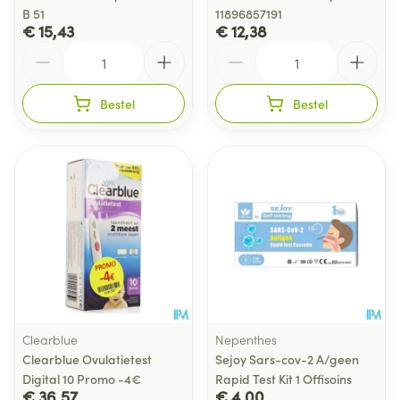
B 51
11896857191
€ 15,43
€ 12,38
Aantal
Aantal
Bestel
Bestel
Clearblue
Nepenthes
Clearblue Ovulatietest
Sejoy Sars-cov-2 A/geen
Digital 10 Promo -4€
Rapid Test Kit 1 Offisoins
€ 36,57
€ 4,00