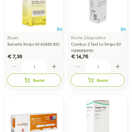
Bayer
Roche Diagnostics
Ketostix Strips 50 A2880 B51
Combur 2 Test Ln Strips 50
11896890191
€ 7,36
€ 14,76
Aantal
Aantal
Bestel
Bestel