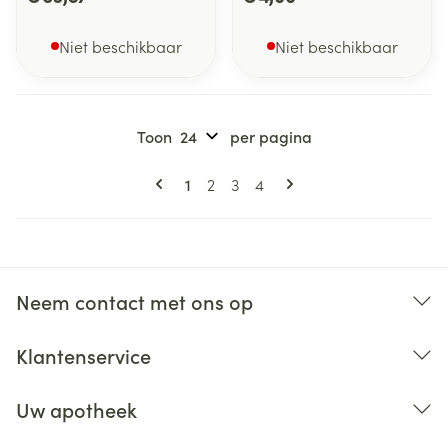
Niet beschikbaar
Niet beschikbaar
Toon
per pagina
Pagina's
U lees momenteel pagina
Pagina
Pagina
Pagina
1
2
3
4
Neem contact met ons op
Klantenservice
Uw apotheek