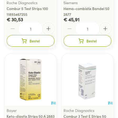
Roche Diagnostics
Siemens
Combur 5 Test Strips 100
Hema-combistix Bandel 50
11893467255
2877
€ 30,53
€ 45,91
Aantal
Aantal
Bestel
Bestel
Bayer
Roche Diagnostics
Keto-diastix Strips 50 A 2883
Combur 3 Test E Strips 50