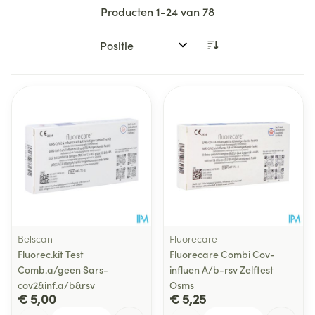
Producten
1
-
24
van
78
Sorteer op:
Belscan
Fluorecare
Fluorec.kit Test
Fluorecare Combi Cov-
Comb.a/geen Sars-
influen A/b-rsv Zelftest
cov2&inf.a/b&rsv
Osms
€ 5,00
€ 5,25
Aantal
Aantal