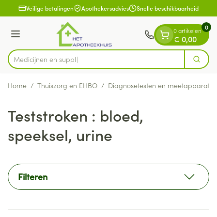
Dia 1 van 1
Ga naar de inhoud
Veilige betalingen
Apothekersadvies
Snelle beschikbaarheid
0
0 artikelen
Menu
€ 0,00
Zoek
Product, merk, categorie...
Home
/
Thuiszorg en EHBO
/
Diagnosetesten en meetapparatuu
Teststroken : bloed,
speeksel, urine
Filteren