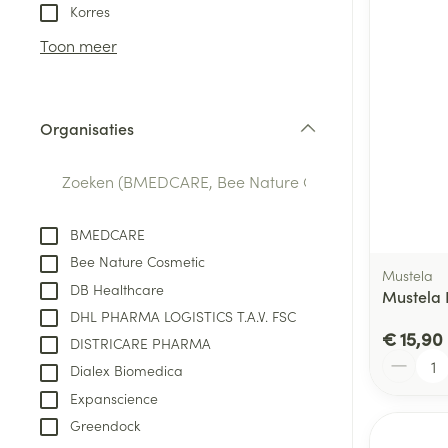
Aerosol toestel
kloven
Tabletten
Korres
Aerosol access
Blaren
Creme, gel en 
Toon meer
Zuurstof
Eelt
Eksteroog - lik
Ademhalingsste
Organisaties
Toon meer
filter
Spieren en gew
Specifiek voor
BMEDCARE
Naalden en spu
Bee Nature Cosmetic
Lichaamsverzo
Mustela
Infecties
DB Healthcare
Spuiten
Mustela
Deodorant
DHL PHARMA LOGISTICS T.A.V. FSC
Oplossing voor 
Gezichtsverzor
€ 15,90
DISTRICARE PHARMA
Naalden
Aantal
Luizen
Dialex Biomedica
Naalden voor i
Expanscience
pennaalden
Greendock
Diagnostica
Toon meer