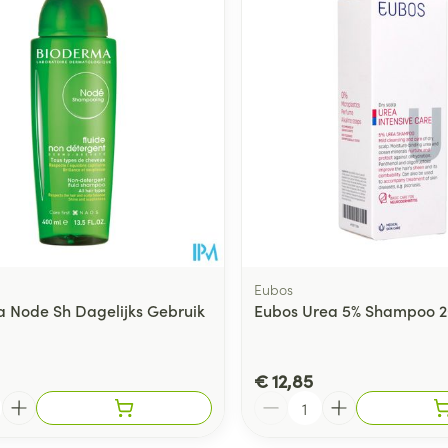
Toon meer
ging
Supplementen
Insectenwe
Mondmaskers
middelen
ssen
 -
id
d
Eubos
 Node Sh Dagelijks Gebruik
Eubos Urea 5% Shampoo 
Zelfbruiner
Scheren
€ 12,85
Aantal