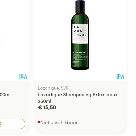
rende
Parfums en
geurproducten
Lazartigue, SVR
200ml
Lazartigue Shampooing Extra-doux
250ml
€ 15,50
CBD
Niet beschikbaar