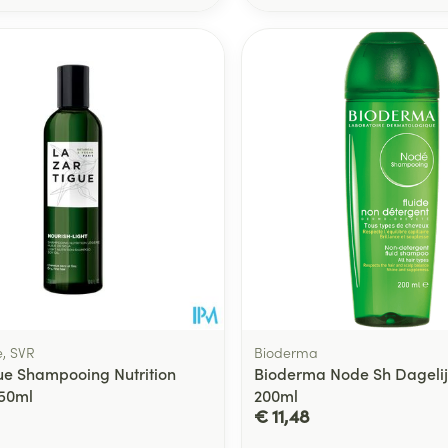
e, SVR
Bioderma
ue Shampooing Nutrition
Bioderma Node Sh Dagelij
50ml
200ml
€ 11,48