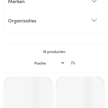
Merken
filter
Organisaties
filter
16
producten
Sorteer op: