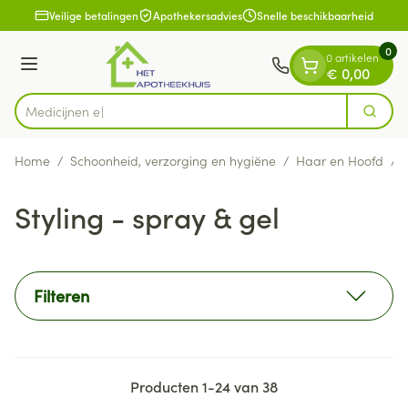
Dia 1 van 1
Ga naar de inhoud
Veilige betalingen
Apothekersadvies
Snelle beschikbaarheid
0
0 artikelen
Menu
€ 0,00
Zoek
Product, merk, categorie...
Home
/
Schoonheid, verzorging en hygiëne
/
Haar en Hoofd
/
Styling - spray & gel
Filteren
Producten
1
-
24
van
38