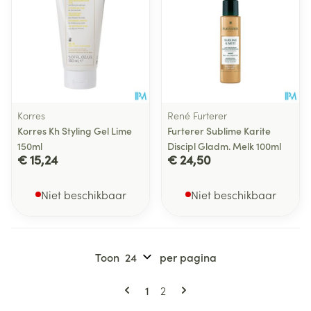
Korres
René Furterer
Korres Kh Styling Gel Lime
Furterer Sublime Karite
150ml
Discipl Gladm. Melk 100ml
€ 15,24
€ 24,50
Niet beschikbaar
Niet beschikbaar
Toon
per pagina
Pagina's
U lees momenteel pagina
Pagina
1
2