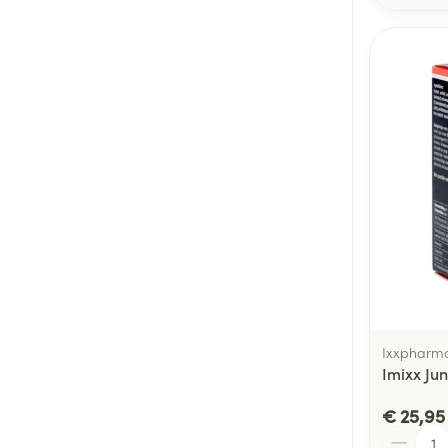
Ixxpharm
Imixx Ju
€ 25,95
Aantal