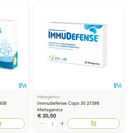
Metagenics
938
Immudefense Caps 30 27398
Metagenics
€ 20,50
Aantal