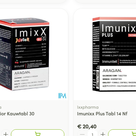
a
Ixxpharma
nior Kauwtabl 30
Imunixx Plus Tabl 14 Nf
€ 20,40
Aantal