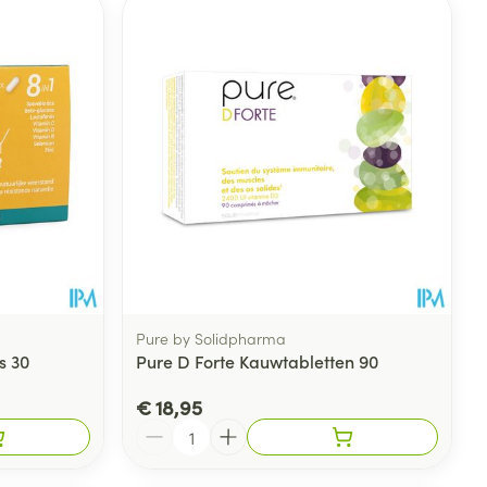
rende
Parfums en
geurproducten
Pure by Solidpharma
s 30
Pure D Forte Kauwtabletten 90
CBD
€ 18,95
Aantal