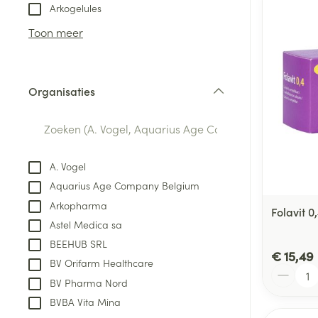
Aerosol toestel
kloven
Tabletten
Arkogelules
Aerosol access
Blaren
Creme, gel en 
Toon meer
Zuurstof
Eelt
Eksteroog - lik
Ademhalingsste
Organisaties
Toon meer
filter
Spieren en gew
Specifiek voor
A. Vogel
Naalden en spu
Aquarius Age Company Belgium
Lichaamsverzo
Infecties
Arkopharma
Spuiten
Folavit 
Deodorant
Astel Medica sa
Oplossing voor 
Gezichtsverzor
BEEHUB SRL
Naalden
€ 15,49
Luizen
BV Orifarm Healthcare
Aantal
Naalden voor i
BV Pharma Nord
pennaalden
BVBA Vita Mina
Diagnostica
Toon meer