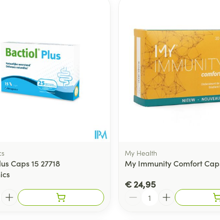
Toon meer
ging
Supplementen
Insectenwe
Mondmaskers
middelen
ssen
 -
id
d
cs
My Health
lus Caps 15 27718
My Immunity Comfort Cap
ics
Zelfbruiner
Scheren
€ 24,95
Aantal