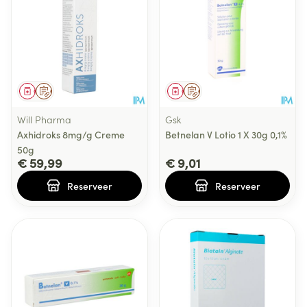
Geneesmiddel
Op voorschrift
Geneesmiddel
Op voorschrift
Will Pharma
Gsk
Axhidroks 8mg/g Creme
Betnelan V Lotio 1 X 30g 0,1%
50g
€ 59,99
€ 9,01
Reserveer
Reserveer