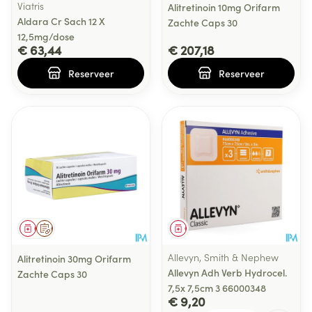
Viatris
Alitretinoin 10mg Orifarm
Aldara Cr Sach 12 X
Zachte Caps 30
12,5mg/dose
€ 63,44
€ 207,18
Reserveer
Reserveer
Geneesmiddel
Op voorschrift
Geneesmiddel
Allevyn, Smith & Nephew
Alitretinoin 30mg Orifarm
Allevyn Adh Verb Hydrocel.
Zachte Caps 30
7,5x 7,5cm 3 66000348
€ 9,20