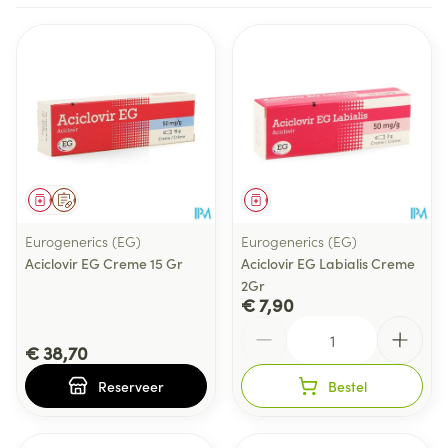
Geneesmiddel
Op voorschrift
Geneesmiddel
Eurogenerics (EG)
Eurogenerics (EG)
Aciclovir EG Creme 15 Gr
Aciclovir EG Labialis Creme
2Gr
€ 7,90
Aantal
€ 38,70
Reserveer
Bestel