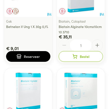
Geneesmiddel
Op voorschrift
Geneesmiddel
Gsk
Biatain, Coloplast
Betnelan V Ung 1 X 30g 0,1%
Biatain Alginate 10cmx10cm
10 3710
€ 35,11
Aantal
€ 9,01
Reserveer
Bestel