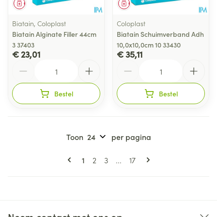
Geneesmiddel
Geneesmiddel
Biatain, Coloplast
Coloplast
Biatain Alginate Filler 44cm
Biatain Schuimverband Adh
3 37403
10,0x10,0cm 10 33430
€ 23,01
€ 35,11
Aantal
Aantal
Bestel
Bestel
Toon
per pagina
Pagina's
U lees momenteel pagina
Pagina
Pagina
Pagina
1
2
3
...
17
Neem contact met ons op