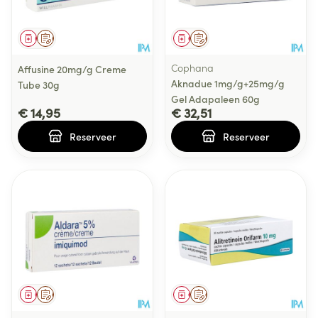
Geneesmiddel
Op voorschrift
Geneesmiddel
Op voorschrift
Cophana
Affusine 20mg/g Creme
Aknadue 1mg/g+25mg/g
Tube 30g
Gel Adapaleen 60g
€ 14,95
€ 32,51
Reserveer
Reserveer
Geneesmiddel
Op voorschrift
Geneesmiddel
Op voorschrift