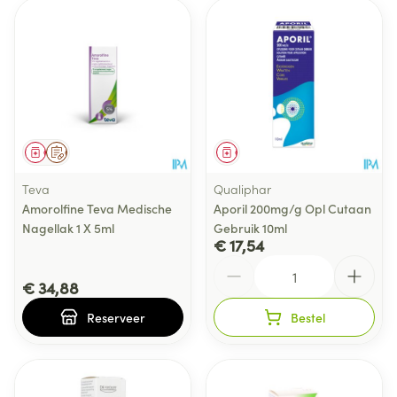
Geneesmiddel
Op voorschrift
Geneesmiddel
Teva
Qualiphar
Amorolfine Teva Medische
Aporil 200mg/g Opl Cutaan
Nagellak 1 X 5ml
Gebruik 10ml
€ 17,54
Aantal
€ 34,88
Reserveer
Bestel