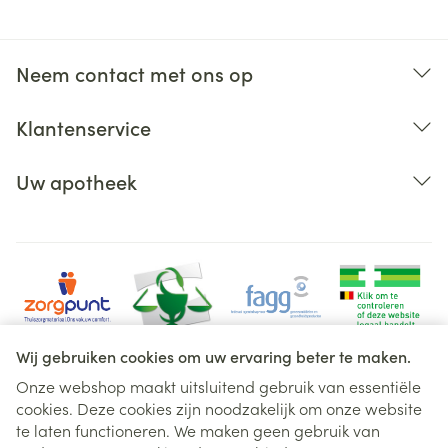
Neem contact met ons op
Klantenservice
Uw apotheek
Wij gebruiken cookies om uw ervaring beter te maken.
Onze webshop maakt uitsluitend gebruik van essentiële
cookies. Deze cookies zijn noodzakelijk om onze website
Juridische links
te laten functioneren. We maken geen gebruik van