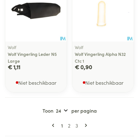
Wolf
Wolf
Wolf Vingerling Leder N5
Wolf Vingerling Alpha N32
Large
Ctc 1
€ 1,11
€ 0,90
Niet beschikbaar
Niet beschikbaar
Toon
per pagina
Pagina's
U lees momenteel pagina
Pagina
Pagina
1
2
3