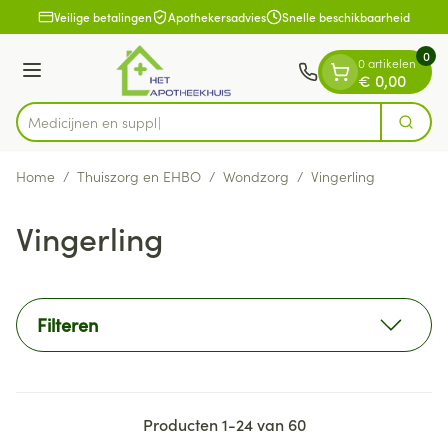
Dia 1 van 1
Ga naar de inhoud
Veilige betalingen
Apothekersadvies
Snelle beschikbaarheid
0
0 artikelen
Menu
€ 0,00
M
Zoek
Product, merk, categorie...
Home
/
Thuiszorg en EHBO
/
Wondzorg
/
Vingerling
Vingerling
Filteren
Producten
1
-
24
van
60