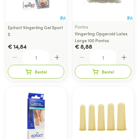
Pontos
Epitact Vingerling Gel Sport
Vingerling Opgerold Latex
S
Large 100 Pontos
€ 14,84
€ 8,88
Aantal
Aantal
Bestel
Bestel