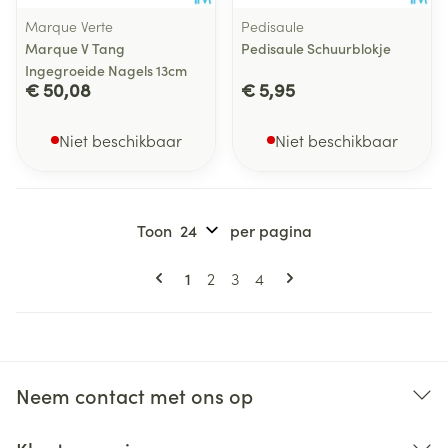
Marque Verte
Pedisaule
Marque V Tang
Pedisaule Schuurblokje
Ingegroeide Nagels 13cm
€ 50,08
€ 5,95
Niet beschikbaar
Niet beschikbaar
Toon
per pagina
Pagina's
U lees momenteel pagina
Pagina
Pagina
Pagina
1
2
3
4
Neem contact met ons op