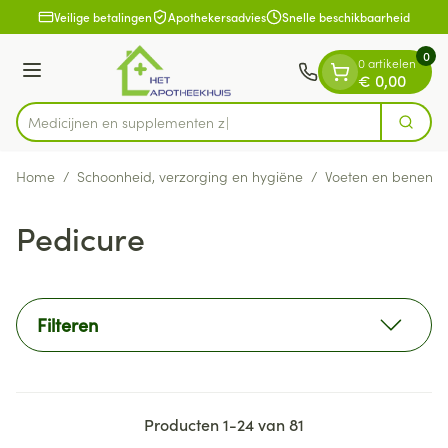
Dia 1 van 1
Ga naar de inhoud
Veilige betalingen
Apothekersadvies
Snelle beschikbaarheid
0
0 artikelen
Menu
€ 0,00
Medicijnen
Zoek
Product, merk, categorie...
Home
/
Schoonheid, verzorging en hygiëne
/
Voeten en benen
/
Pedicure
Filteren
Producten
1
-
24
van
81