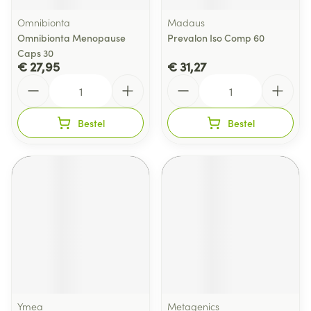
Omnibionta
Madaus
Omnibionta Menopause
Prevalon Iso Comp 60
Caps 30
€ 27,95
€ 31,27
Aantal
Aantal
Bestel
Bestel
Ymea
Metagenics