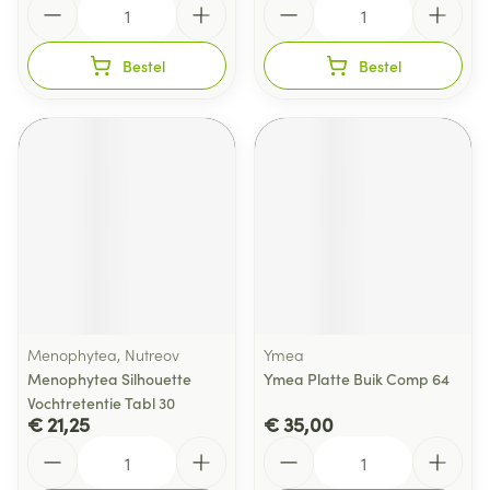
Bestel
Bestel
Menophytea, Nutreov
Ymea
Menophytea Silhouette
Ymea Platte Buik Comp 64
Vochtretentie Tabl 30
€ 21,25
€ 35,00
Aantal
Aantal