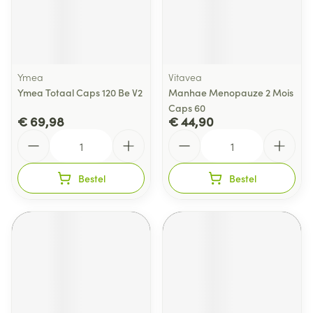
Ymea
Vitavea
Ymea Totaal Caps 120 Be V2
Manhae Menopauze 2 Mois
Caps 60
€ 69,98
€ 44,90
Aantal
Aantal
Bestel
Bestel