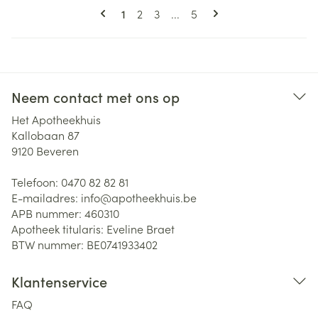
Pagina's
U lees momenteel pagina
Pagina
Pagina
Pagina
1
2
3
...
5
Neem contact met ons op
Het Apotheekhuis
Kallobaan 87
9120
Beveren
Telefoon:
0470 82 82 81
E-mailadres:
info@
apotheekhuis.be
APB nummer:
460310
Apotheek titularis:
Eveline Braet
BTW nummer:
BE0741933402
Klantenservice
FAQ