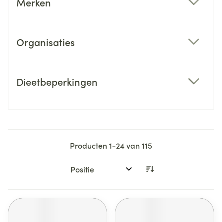
Merken
filter
Organisaties
filter
Dieetbeperkingen
filter
Producten
1
-
24
van
115
Sorteer op: