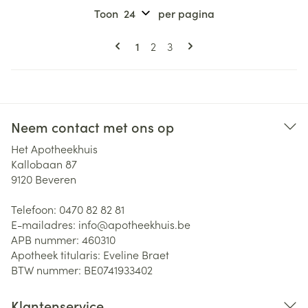
Toon
per pagina
Pagina's
U lees momenteel pagina
Pagina
Pagina
1
2
3
Neem contact met ons op
Het Apotheekhuis
Kallobaan 87
9120
Beveren
Telefoon:
0470 82 82 81
E-mailadres:
info@
apotheekhuis.be
APB nummer:
460310
Apotheek titularis:
Eveline Braet
BTW nummer:
BE0741933402
Klantenservice