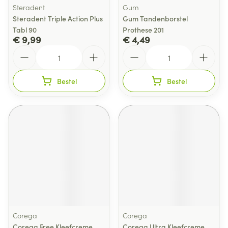
Steradent
Gum
Steradent Triple Action Plus
Gum Tandenborstel
Tabl 90
Prothese 201
€ 9,99
€ 4,49
Aantal
Aantal
Bestel
Bestel
Corega
Corega
Corega Free Kleefcreme
Corega Ultra Kleefcreme