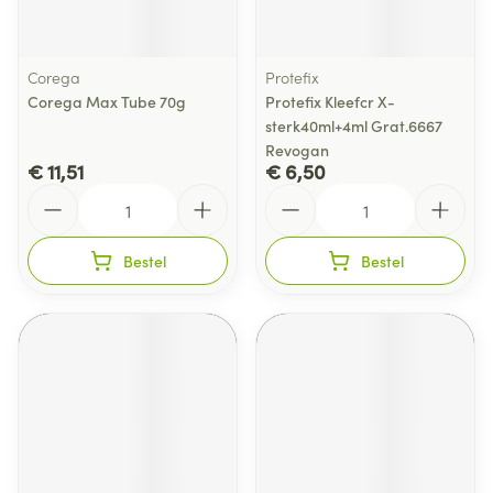
Corega
Protefix
Corega Max Tube 70g
Protefix Kleefcr X-
sterk40ml+4ml Grat.6667
Revogan
€ 11,51
€ 6,50
Aantal
Aantal
Bestel
Bestel