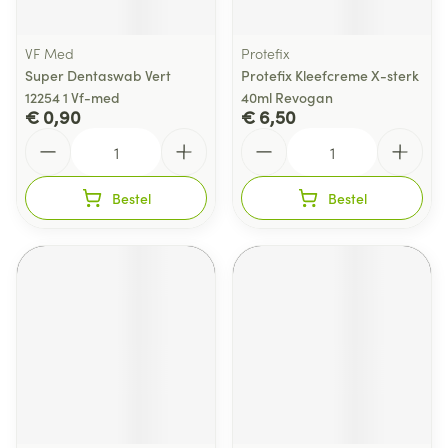
VF Med
Protefix
Super Dentaswab Vert
Protefix Kleefcreme X-sterk
12254 1 Vf-med
40ml Revogan
€ 0,90
€ 6,50
Aantal
Aantal
Bestel
Bestel