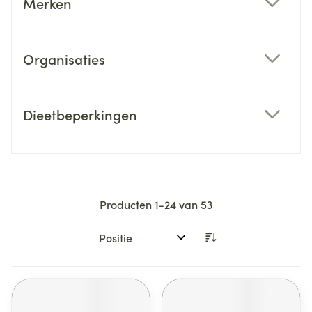
Merken
filter
Organisaties
filter
Dieetbeperkingen
filter
Producten
1
-
24
van
53
Sorteer op: