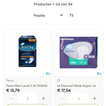
Producten
1
-
24
van
94
Sorteer op:
Tena
iD
Tena Men Level 3 16 750830
Id Discreet Male Super 14
€ 13,79
€ 17,54
Aantal
Aantal