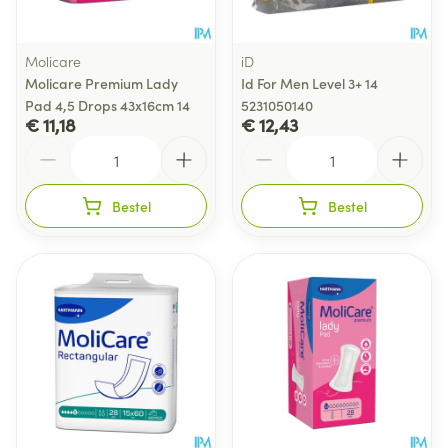
Molicare
iD
Molicare Premium Lady
Id For Men Level 3+ 14
Pad 4,5 Drops 43x16cm 14
5231050140
€ 11,18
€ 12,43
Aantal
Aantal
Bestel
Bestel