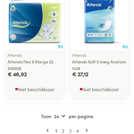
Attends
Attends
Attends Flex 9 Xlarge 22
Attends Soft 5 Inleg Anatom.
206928
1x38
€ 46,92
€ 27,12
Niet beschikbaar
Niet beschikbaar
Toon
per pagina
Pagina's
U lees momenteel pagina
Pagina
Pagina
Pagina
1
2
3
4