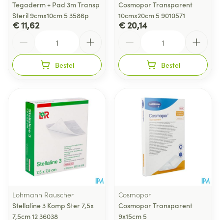
Tegaderm + Pad 3m Transp
Cosmopor Transparent
Steril 9cmx10cm 5 3586p
10cmx20cm 5 9010571
€ 11,62
€ 20,14
Aantal
Aantal
Bestel
Bestel
Lohmann Rauscher
Cosmopor
Stellaline 3 Komp Ster 7,5x
Cosmopor Transparent
7,5cm 12 36038
9x15cm 5