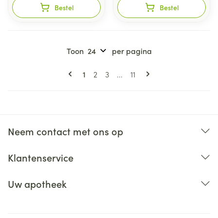
Bestel
Bestel
Toon
per pagina
Pagina's
U lees momenteel pagina
Pagina
Pagina
Pagina
1
2
3
...
11
Neem contact met ons op
Klantenservice
Uw apotheek