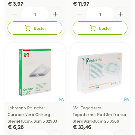
€ 3,97
€ 11,97
Aantal
Aantal
Bestel
Bestel
Lohmann Rauscher
3M, Tegaderm
Curapor Verb Chirurg.
Tegaderm + Pad 3m Transp
Steriel 10cmx 8cm 5 32903
Steril 9cmx10cm 25 3586
€ 6,26
€ 33,46
Aantal
Aantal