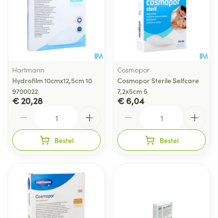
Hartmann
Cosmopor
Hydrofilm 10cmx12,5cm 10
Cosmopor Sterile Selfcare
9700022
7,2x5cm 5
€ 20,28
€ 6,04
Aantal
Aantal
Bestel
Bestel