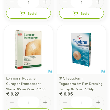
Bestel
Bestel
Lohmann Rauscher
3M, Tegaderm
Curapor Transparant
Tegaderm 3m Film Dressing
Steriel 10cmx 8cm 5 13100
Transp 6x 7cm 5 1624p
€ 9,27
€ 6,95
Aantal
Aantal