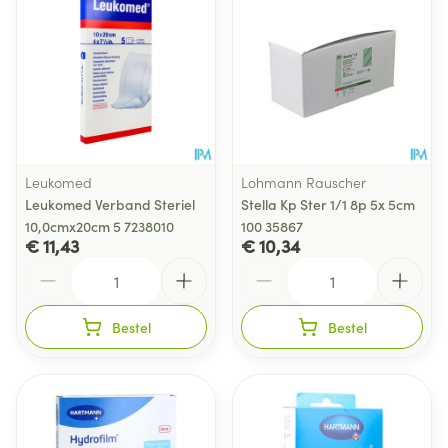
Leukomed
Lohmann Rauscher
Leukomed Verband Steriel
Stella Kp Ster 1/1 8p 5x 5cm
10,0cmx20cm 5 7238010
100 35867
€ 11,43
€ 10,34
Aantal
Aantal
Bestel
Bestel