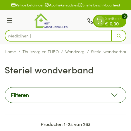
Dia 1 van 1
Ga naar de inhoud
Veilige betalingen
Apothekersadvies
Snelle beschikbaarheid
0
0 artikelen
Menu
€ 0,00
Zoek
Product, merk, categorie...
Home
/
Thuiszorg en EHBO
/
Wondzorg
/
Steriel wondverband
Steriel wondverband
Filteren
Producten
1
-
24
van
263