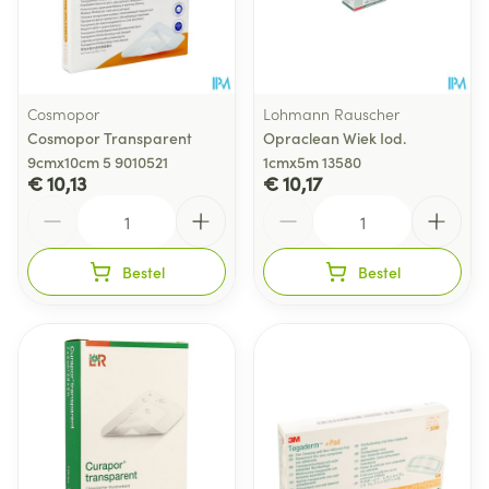
Cosmopor
Lohmann Rauscher
Cosmopor Transparent
Opraclean Wiek Iod.
9cmx10cm 5 9010521
1cmx5m 13580
€ 10,13
€ 10,17
Aantal
Aantal
Bestel
Bestel