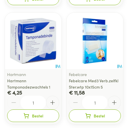
Hartmann
Febelcare
Hartmann
Febelcare Med3 Verb.zelfkl
Tamponadezwachtels 1
Ster.wtp 10x15cm 5
€ 4,25
€ 11,58
Aantal
Aantal
Bestel
Bestel