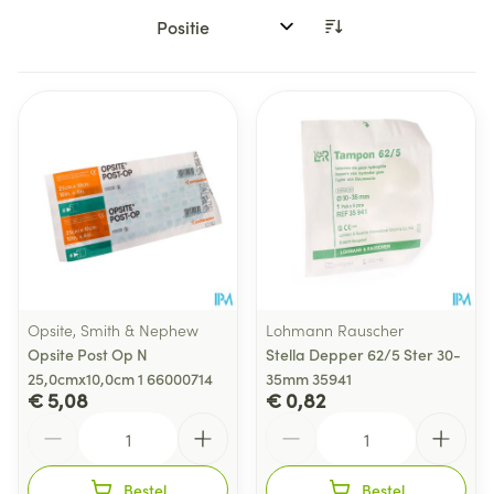
Sorteer op:
Opsite, Smith & Nephew
Lohmann Rauscher
Opsite Post Op N
Stella Depper 62/5 Ster 30-
25,0cmx10,0cm 1 66000714
35mm 35941
€ 5,08
€ 0,82
Aantal
Aantal
Bestel
Bestel