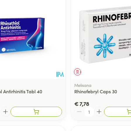
Toon meer
ging
Supplementen
Insectenwe
Mondmaskers
middelen
ssen
 -
id
d
middel
Geneesmiddel
Melisana
l Antirhinitis Tabl 40
Rhinofebryl Caps 30
€ 7,78
Zelfbruiner
Scheren
Aantal