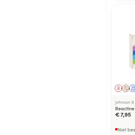
Genees
Op 
Johnson &
Reactine
€ 7,95
Niet be