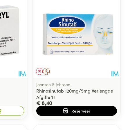
rende
Parfums en
geurproducten
Geneesmiddel
Op voorschrift
Johnson & Johnson
Rhinosinutab 120mg/5mg Verlengde
Afgifte 14
€ 8,40
CBD
Reserveer