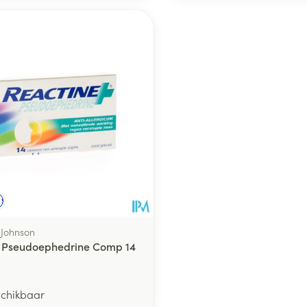
middel
voorschrift
Schriftelijke aanvraag
 Johnson
 Pseudoephedrine Comp 14
schikbaar