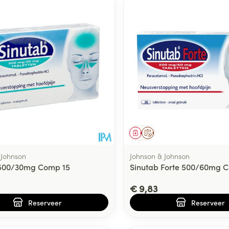
middel
voorschrift
Geneesmiddel
Op voorschrift
 Johnson
Johnson & Johnson
 500/30mg Comp 15
Sinutab Forte 500/60mg 
€ 9,83
Reserveer
Reserveer