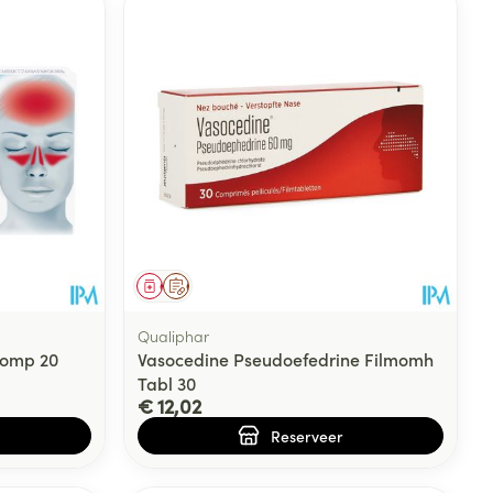
Geneesmiddel
Op voorschrift
Qualiphar
Comp 20
Vasocedine Pseudoefedrine Filmomh
Tabl 30
€ 12,02
Reserveer