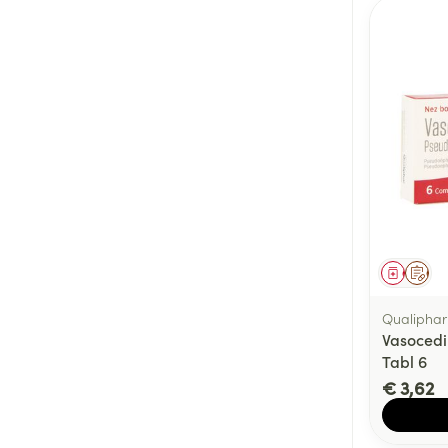
Genees
Op 
Qualiphar
Vasocedi
Tabl 6
€ 3,62