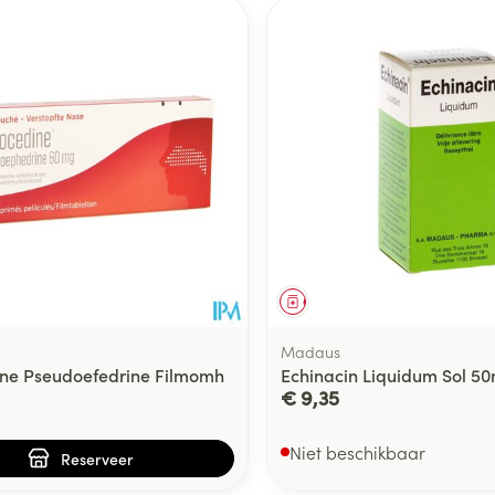
middel
voorschrift
Geneesmiddel
Madaus
ne Pseudoefedrine Filmomh
Echinacin Liquidum Sol 50
€ 9,35
Niet beschikbaar
Reserveer