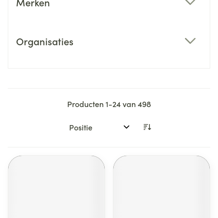
Merken
filter
Organisaties
filter
Producten
1
-
24
van
498
Sorteer op: