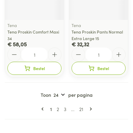
Tena
Tena
Tena Proskin Comfort Maxi
Tena Proskin Pants Normal
34
Extra Large 15
€ 58,05
€ 32,32
Aantal
Aantal
Bestel
Bestel
Toon
per pagina
Pagina's
U lees momenteel pagina
Pagina
Pagina
Pagina
1
2
3
...
21